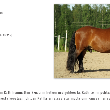
as
RL-00096)
n Katti hommattiin Synduriin hetken mielijohteesta. Katti toimii puhtaa
ienestä koostaan johtuen Katilla ei ratsasteta, mutta orin kanssa harra
.