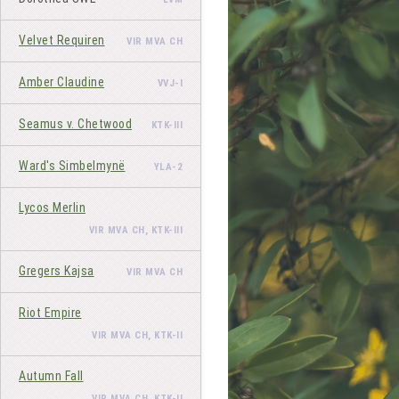
Velvet Requiren
VIR MVA CH
Amber Claudine
VVJ-I
Seamus v. Chetwood
KTK-III
Ward's Simbelmynë
YLA-2
Lycos Merlin
VIR MVA CH, KTK-III
Gregers Kajsa
VIR MVA CH
Riot Empire
VIR MVA CH, KTK-II
Autumn Fall
VIR MVA CH, KTK-II