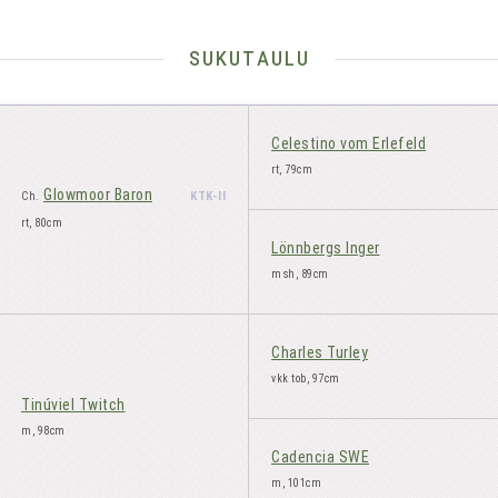
sukutaulu
Celestino vom Erlefeld
rt, 79cm
Glowmoor Baron
KTK-II
Ch.
rt, 80cm
Lönnbergs Inger
msh, 89cm
Charles Turley
vkk tob, 97cm
Tinúviel Twitch
m, 98cm
Cadencia SWE
m, 101cm