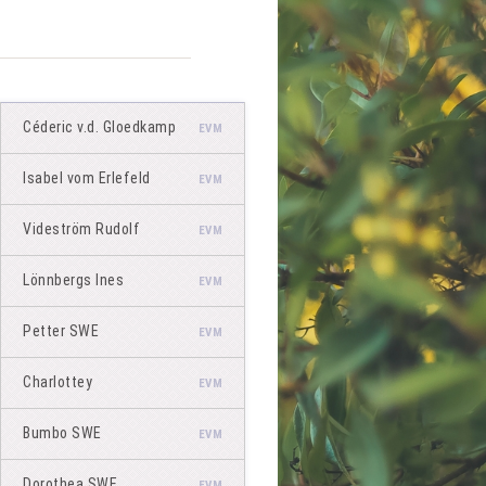
Céderic v.d. Gloedkamp
EVM
Isabel vom Erlefeld
EVM
Videström Rudolf
EVM
Lönnbergs Ines
EVM
Petter SWE
EVM
Charlottey
EVM
Bumbo SWE
EVM
Dorothea SWE
EVM