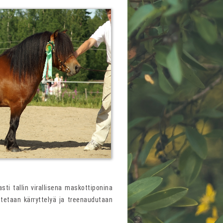
sti tallin virallisena maskottiponina
stetaan kärryttelyä ja treenaudutaan