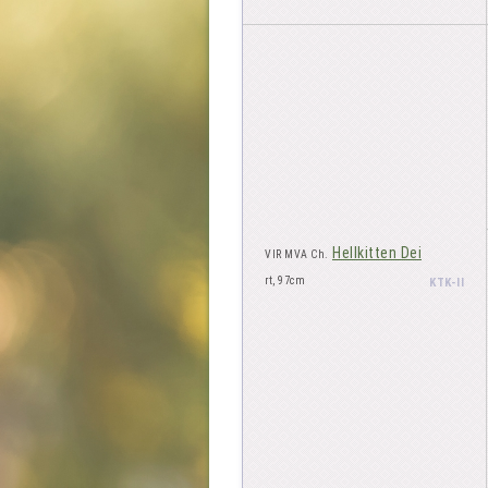
Hellkitten Dei
VIR MVA Ch.
rt, 97cm
KTK-II