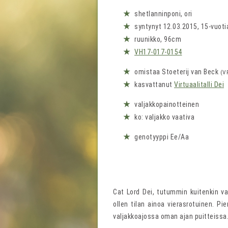
★
shetlanninponi, ori
★
syntynyt 12.03.2015, 15-vuoti
★
ruunikko, 96cm
★
VH17-017-0154
★
omistaa Stoeterij van Beck
(V
★
kasvattanut
Virtuaalitalli Dei
★
valjakkopainotteinen
★
ko: valjakko vaativa
★
genotyyppi Ee/Aa
Cat Lord Dei, tutummin kuitenkin vai
ollen tilan ainoa vierasrotuinen. P
valjakkoajossa oman ajan puitteissa