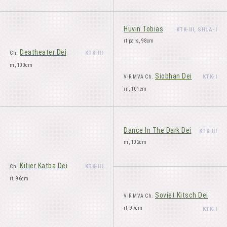
Huvin Tobias
KTK-III, SHLA-I
rt päis, 98cm
Deatheater Dei
KTK-III
Ch.
m, 100cm
Siobhan Dei
KTK-I
VIR MVA Ch.
rn, 101cm
Dance In The Dark Dei
KTK-III
m, 102cm
Kitier Katba Dei
KTK-III
Ch.
rt, 96cm
Soviet Kitsch Dei
VIR MVA Ch.
rt, 97cm
KTK-I