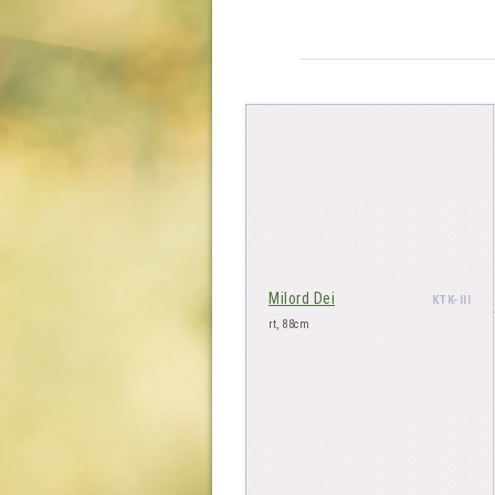
Milord Dei
KTK-III
rt, 88cm