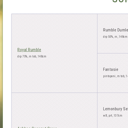
Rumble Duml
drp 50%, rn, 148cm
Royal Rumble
drp 75%, rn tob, 148cm
Fantasie
pintoponi, m tob, 
Lemonbury Se
wB, prt, 137cm