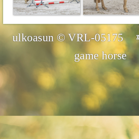
ulkoasun © VRL-05175 
game horse 