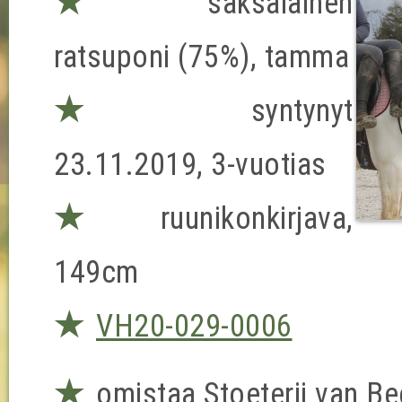
★
saksalainen
ratsuponi (75%), tamma
★
syntynyt
23.11.2019, 3-vuotias
★
ruunikonkirjava,
149cm
★
VH20-029-0006
★
omistaa Stoeterij van B