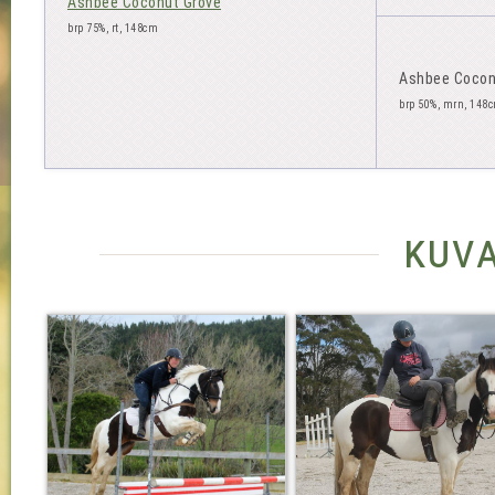
Ashbee Coconut Grove
brp 75%, rt, 148cm
Ashbee Cocon
brp 50%, mrn, 148
kuv