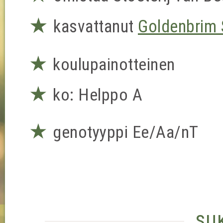
★
kasvattanut
Goldenbrim 
★
koulupainotteinen
★
ko: Helppo A
★
genotyyppi Ee/Aa/nT
su