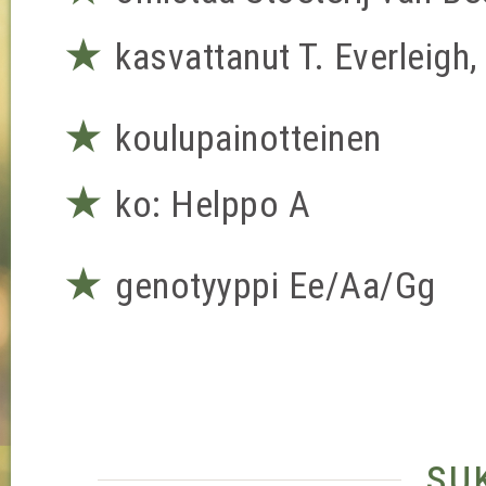
★
kasvattanut T. Everleigh,
★
koulupainotteinen
★
ko: Helppo A
★
genotyyppi Ee/Aa/Gg
su