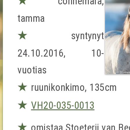
★
connemara,
tamma
★
syntynyt
24.10.2016, 10-
vuotias
★
ruunikonkimo, 135cm
★
VH20-035-0013
★
omistaa Stoeterij van B