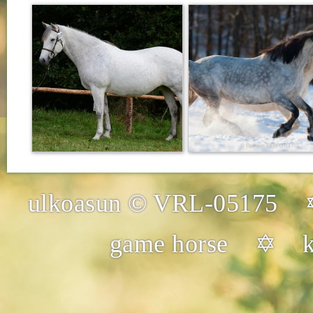
ulkoasun © VRL-05175 
game horse ✡ kuv