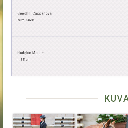
Goodhill Cassanova
mkm, 146cm
Hodgkin Maisie
rt, 141cm
kuv