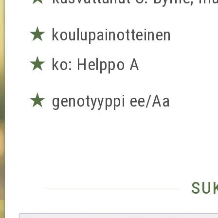
★
koulupainotteinen
★
ko: Helppo A
★
genotyyppi ee/Aa
su