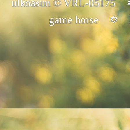
ulkoasun © VRL-05175 
game horse ✡ 