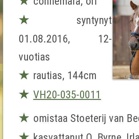
★
connemara, ori
★
syntynyt
01.08.2016, 12-
vuotias
★
rautias, 144cm
★
VH20-035-0011
★
omistaa Stoeterij van B
★
kasvattanut O. Byrne, Irla