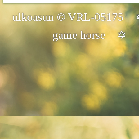
ulkoasun © VRL-05175 
game horse ✡ 