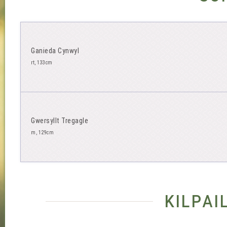
Ganieda Cynwyl
rt, 133cm
Gwersyllt Tregagle
m, 129cm
kilpa