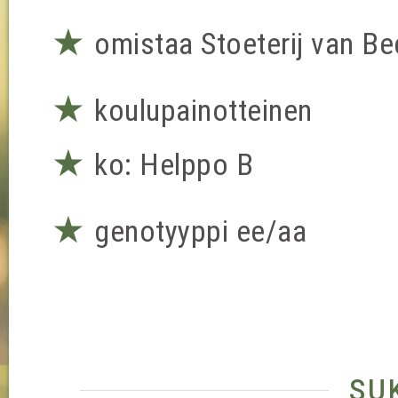
★
omistaa Stoeterij van B
★
koulupainotteinen
★
ko: Helppo B
★
genotyyppi ee/aa
su