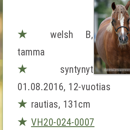
★
welsh B,
tamma
★
syntynyt
01.08.2016, 12-vuotias
★
rautias, 131cm
★
VH20-024-0007