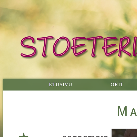
ETUSIVU
ORIT
Ma