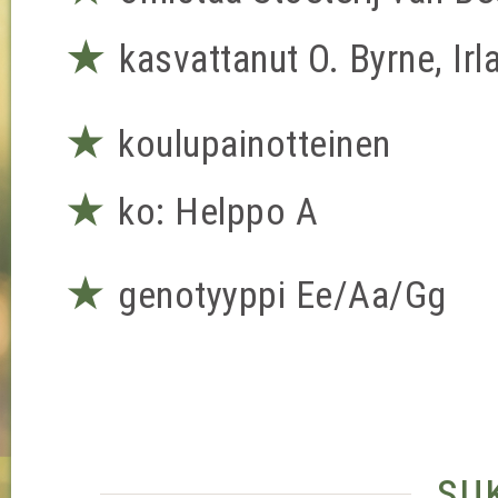
★
kasvattanut O. Byrne, Irla
★
koulupainotteinen
★
ko: Helppo A
★
genotyyppi Ee/Aa/Gg
su