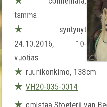
★
connemara,
tamma
★
syntynyt
24.10.2016, 10-
vuotias
★
ruunikonkimo, 138cm
★
VH20-035-0014
★
omistaa Stoeterij van B