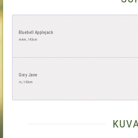
Bluebell Applejack
mkm, 143cm
Grey Jane
rn, 142cm
kuv