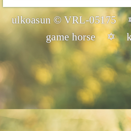
ulkoasun © VRL-05175 
game horse ✡ kuv