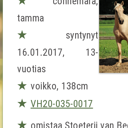
★
connemara,
tamma
★
syntynyt
16.01.2017, 13-
vuotias
★
voikko, 138cm
★
VH20-035-0017
★
omistaa Stoeterij van B