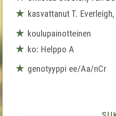
★
kasvattanut T. Everleigh,
★
koulupainotteinen
★
ko: Helppo A
★
genotyyppi ee/Aa/nCr
su