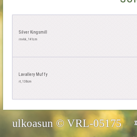
Silver Kingsmill
rnvkk, 141cm
Lavallery Muffy
rt, 138cm
ulkoasun © VRL-05175 