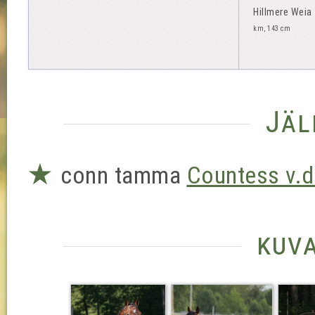
Hillmere Weia
km, 143 cm
Jäl
★
conn tamma
Countess v.d
kuv