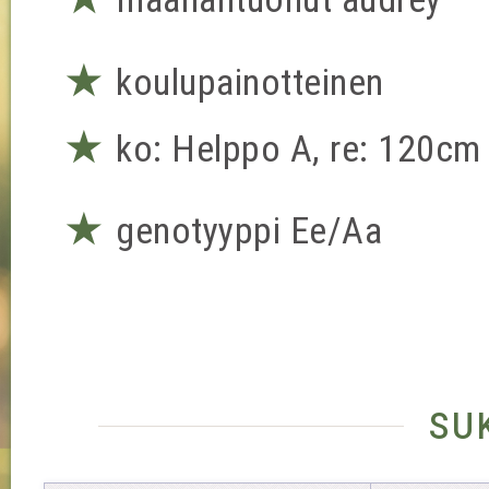
★
koulupainotteinen
★
ko: Helppo A, re: 120cm
★
genotyyppi Ee/Aa
su