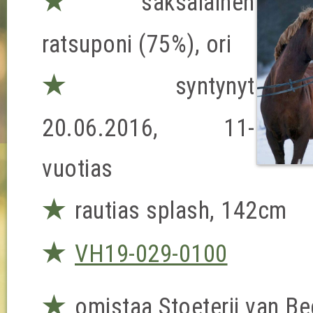
★
saksalainen
ratsuponi (75%), ori
★
syntynyt
20.06.2016, 11-
vuotias
★
rautias splash, 142cm
★
VH19-029-0100
★
omistaa Stoeterij van B