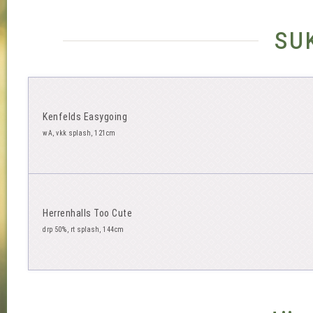
su
Kenfelds Easygoing
wA, vkk splash, 121cm
Herrenhalls Too Cute
drp 50%, rt splash, 144cm