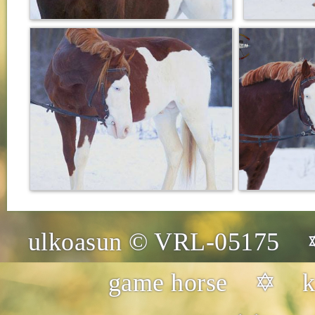
ulkoasun © VRL-05175 
game horse ✡ kuv