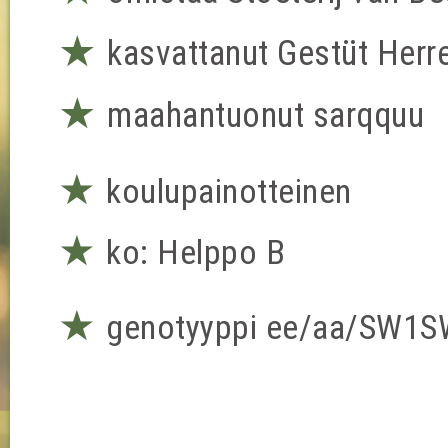
★
kasvattanut Gestüt Herre
★
maahantuonut sarqquu
★
koulupainotteinen
★
ko: Helppo B
★
genotyyppi ee/aa/SW1