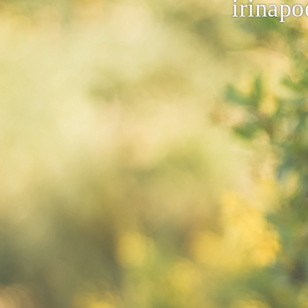
irinap