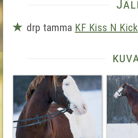
Jäl
★
drp tamma
KF Kiss N Kick
kuv