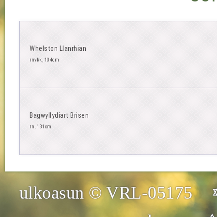
Whelston Llanrhian
rnvkk, 134cm
Bagwyllydiart Brisen
rn, 131cm
ulkoasun © VRL-05175 