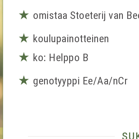
★
omistaa Stoeterij van B
★
koulupainotteinen
★
ko: Helppo B
★
genotyyppi Ee/Aa/nCr
su