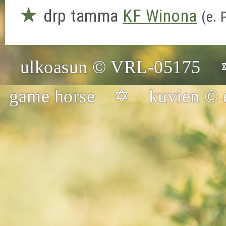
★
drp tamma
KF Winona
(e.
ulkoasun © VRL-05175 
game horse ✡ kuvien © el