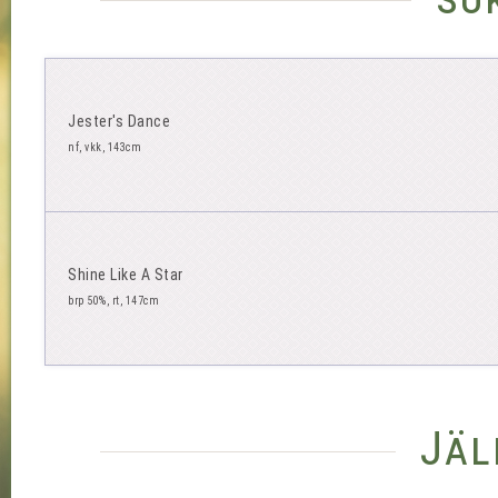
Jester's Dance
nf, vkk, 143cm
Shine Like A Star
brp 50%, rt, 147cm
Jäl