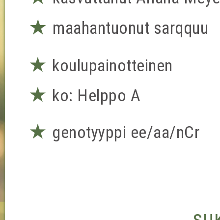
★
maahantuonut sarqquu
★
koulupainotteinen
★
ko: Helppo A
★
genotyyppi ee/aa/nCr
su