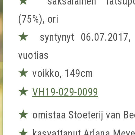
★
saksalainen ratsup
(75%), ori
★
syntynyt 06.07.2017,
vuotias
★
voikko, 149cm
★
VH19-029-0099
★
omistaa Stoeterij van B
★
kasvattanut Arlana Meye