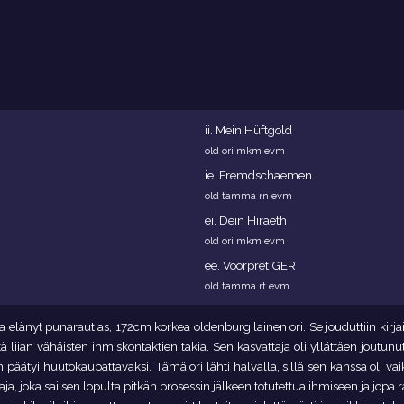
ii.
Mein Hüftgold
old ori mkm evm
ie.
Fremdschaemen
old tamma rn evm
ei.
Dein Hiraeth
old ori mkm evm
ee.
Voorpret GER
old tamma rt evm
a elänyt punarautias, 172cm korkea oldenburgilainen ori. Se jouduttiin kirja
tä liian vähäisten ihmiskontaktien takia. Sen kasvattaja oli yllättäen joutunut
äätyi huutokaupattavaksi. Tämä ori lähti halvalla, sillä sen kanssa oli vaik
a, joka sai sen lopulta pitkän prosessin jälkeen totutettua ihmiseen ja jopa ra