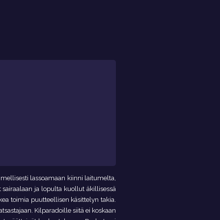
imellisesti lassoamaan kiinni laitumelta,
 sairaalaan ja lopulta kuollut äkillisessä
ea toimia puutteellisen käsittelyn takia.
tsastajaan. Kilparadoille siitä ei koskaan