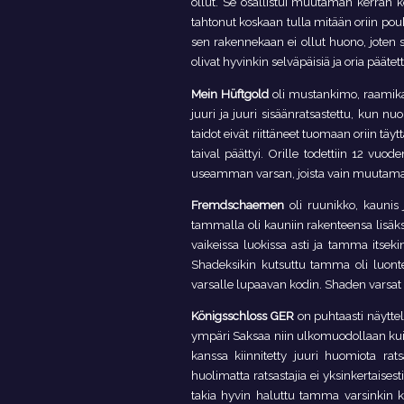
ollut. Se osallistui muutaman kerran kou
tahtonut koskaan tulla mitään oriin pou
sen rakennekaan ei ollut huono, joten
olivat hyvinkin selväpäisiä ja oria pääte
Mein Hüftgold
oli mustankimo, raamikas 1
juuri ja juuri sisäänratsastettu, kun
taidot eivät riittäneet tuomaan oriin täytt
taival päättyi. Orille todettiin 12 vuo
useamman varsan, joista vain muutama on
Fremdschaemen
oli ruunikko, kaunis 
tammalla oli kauniin rakenteensa lisäks
vaikeissa luokissa asti ja tamma itseki
Shadeksikin kutsuttu tamma oli luonte
varsalle lupaavan kodin. Shaden varsat o
Königsschloss GER
on puhtaasti näytte
ympäri Saksaa niin ulkomuodollaan kui
kanssa kiinnitetty juuri huomiota rats
huolimatta ratsastajia ei yksinkertais
takia hyvin haluttu tamma varsinkin k