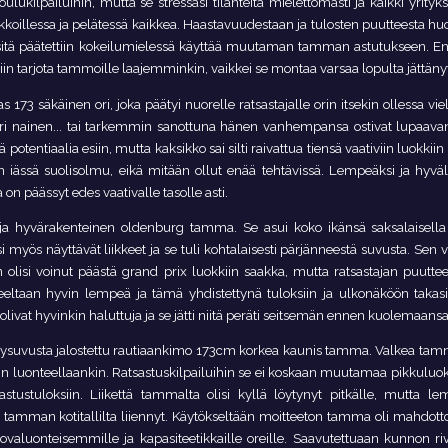
lukilpailuihin, mutta se stressasi tilanteita mielettömästi ja kaikki yrity
kkoillessa ja pelätessä kaikkea. Haastavuudestaan ja tulosten puutteesta huo
 sitä päätettiin kokeilumielessä käyttää muutaman tamman astutukseen. Enn
ttiin tarjota tammoille laajemminkin, vaikkei se montaa varsaa lopulta jättän
73 säkäinen ori, joka päätyi nuorelle ratsastajalle orin itsekin ollessa viel
 nuori nainen... tai tarkemmin sanottuna hänen vanhempansa ostivat lupaav
ä potentiaalia esiin, mutta kaksikko sai silti raivattua tiensä vaativiin luokkii
den iässä suolisolmu, eikä mitään ollut enää tehtävissä. Lempeäksi ja hyväl
 päässyt edes vaativalle tasolle asti.
ja hyvärakenteinen oldenburg tamma. Se asui koko ikänsä saksalaisella k
i myös näyttävät liikkeet ja se tuli kohtalaisesti pärjänneestä suvusta. S
n olisi voinut päästä grand prix luokkiin saakka, mutta ratsastajan puutte
eltaan hyvin lempeä ja tämä yhdistettynä tuloksiin ja ulkonäköön takasi
livat hyvinkin haluttuja ja se jätti niitä peräti seitsemän ennen kuolemaansa
lysuvusta jalostettu rautiaankimo 173cm korkea kaunis tamma. Valkea ta
n luonteellaankin. Ratsastuskilpailuihin se ei koskaan muutamaa pikkuluok
astustuloksiin. Liikettä tammalta olisi kyllä löytynyt pitkälle, mutta l
esti tamman kotitallilta liiennyt. Käytökseltään moitteeton tamma oli mah
ovaluonteisemmille ja kapasiteetikkaille oreille. Saavutettuaan kunnon ri