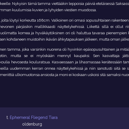
 eläkkeelle. Nykyisin tämä tamma viettääkin leppoisia päiviä eteläisessä Saks
mman kuulumisia kuvien ja lyhyiden viestien muodossa.
jolta löytyi korkeutta 168cm. Valkoinen ori omasi sopusuhtaisen rakenteen 
hevonen pärjäsikin mallikkaasti näyttelykehissä. Liikettä sillä ei ollut r
huolimatta komea ja hyväkäytöksinen ori oli haluttua tavaraa pienempien k
en sen kohdaneen muistoihin ikävän ähkytapauksen jälkeen, mutta oman jäl
inen tamma, joka varsinkin nuorena oli hyvinkin epäsopusuhtainen ja mit
e vietiin, mutta se ei myöskään mennyt kaupaksi. Sen kasvattaja jät
kin koulia hevosesta kouluratsua. Kasvaessaan ja lihasmassaa kerätessään tam
okeilla uudemman kerran onnea näyttelykehissä ja niin sanotusti siitä se s
eriittiä ulkomuotonsa ansiosta ja moni ei koskaan uskoisi sitä samaksi nuor
t.
Ephemeral Fliegend Tiara
oldenburg