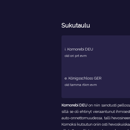
Sukutaulu
i.
Komorebi DEU
old ori prt evm
e.
Königsschloss GER
old tamma rtkm evm
Komorebi DEU
on niin sanotusti pelloss
sillä se oli ehtinyt vieraantunut ihmises
auto-onnettomuudessa, talli hevosineen p
Komoksi kutsutun oriin osti hevoskuiskaaj