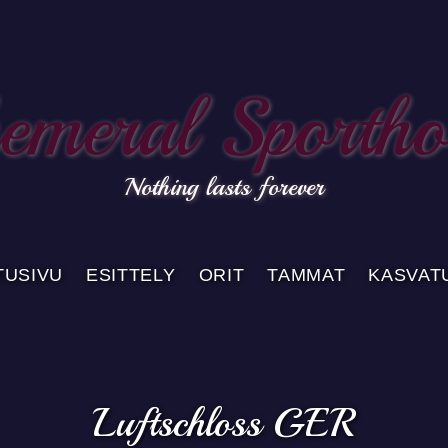
emeral Sportho
Nothing lasts forever
TUSIVU
ESITTELY
ORIT
TAMMAT
KASVAT
Luftschloss GER