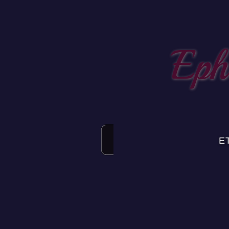
Eph
E