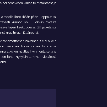
assa perhehevosen virkaa toimittamassa ja
ja todella ilmeikkään pään. Leppoisaksi
iittävästi kunnon koululuokkiin hyvästä
asvattajien keskuudessa. 20 jälkeläistä
kensä maailmaan jättäneenä.
äänsanomattoman näköinen. Se ei oikein
tikin tamman kotiin oman tyttärensä
ma alkoikin näyttää hyvin erilaiselta ja
itten lähti. Nykyisin tamman viettäessä
eksi.