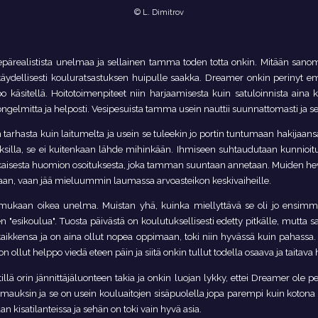
© L. Dimitrov
 epärealistista unelmaa ja sellainen tamma toden totta onkin. Mitään sa
t täydellisesti kouluratsastuksen huipulle saakka. Dreamer onkin perinyt
 käsitellä. Hoitotoimenpiteet niin harjaamisesta kuin satuloinnista aina ke
 ongelmitta ja helposti. Vesipesuista tamma usein nauttii suunnattomasti ja
tarhasta kuin laitumelta ja usein se tuleekin jo portin tuntumaan hakijaansa v
ksilla, se ei kuitenkaan lähde mihinkään. Ihmiseen suhtaudutaan kunnioit
jokaisesta huomion osoituksesta, joka tamman suuntaan annetaan. Muiden he
kkaan, vaan jää mieluummin laumassa arvoasteikon keskivaiheille.
kaan oikea unelma. Muistan yhä, kuinka miellyttävä se oli jo ensimmäis
n "esikoulua". Tuosta päivästä on koulutuksellisesti edetty pitkälle, mutta
kaikkensa ja on aina ollut nopea oppimaan, toki niin hyvässä kuin pahass
llut helppo viedä eteen päin ja siitä onkin tullut todella osaava ja taitava
lä orin jännittäjäluonteen takia ja onkin luojan lykky, ettei Dreamer ole p
 siemauksin ja se on usein kouluaitojen sisäpuolella jopa parempi kuin koton
kisatilanteissa ja sehän on toki vain hyvä asia.