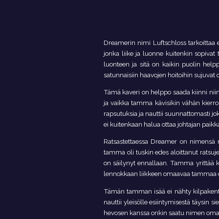
Dreamerin nimi Luftschloss tarkoittaa
jonka liike ja luonne kuitenkin sopiva
luonteen ja sitä on kaikin puolin helppo
satunnaisiin haavojen hoitoihin sujuvat
Tämä kaveri on helppo saada kiinni niin 
ja vaikka tamma kävisikin vähän kierro
rapsutuksia ja nauttii suunnattomasti 
ei kuitenkaan halua ottaa johtajan pai
Ratsastettaessa Dreamer on nimensä mu
tamma oli tuskin edes aloittanut ratsuje
on säilynyt ennallaan. Tamma yrittää 
lennokkaan liikkeen omaavaa tammaa on o
Tämän tamman isää ei nähty kilpakentil
nauttii yleisölle esiintymisestä täysin
hevosen kanssa onkin saatu nimen omaan 