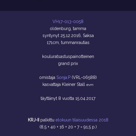
VH17-013-0058
oldenburg, tamma
syntynyt 25.12.2016, Saksa
171cm, tummanrautias
kouluratsastuspainotteinen
grand prix
omistaja
Sonja.P
(VRL-06588)
kasvattaja
Kleiner Stall
evm
täyttänyt 8 vuotta 15.04.2017
KRJ-II
palkittu
elokuun tilaisuudessa 2018
(8,5 + 40 + 16 + 20 + 7 = 91,5 p.)