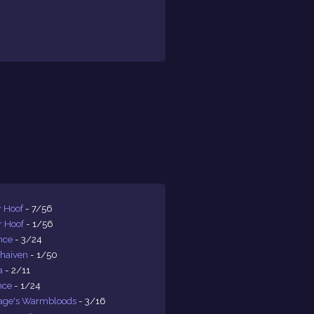
r Hoof
- 7/56
r Hoof
- 1/56
nce
- 3/24
ahaiven
- 1/50
a
- 2/11
nce
- 1/24
age's Warmbloods
- 3/16