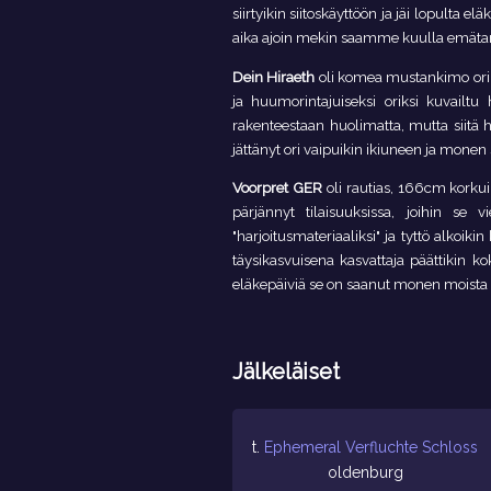
siirtyikin siitoskäyttöön ja jäi lopulta
aika ajoin mekin saamme kuulla emäta
Dein Hiraeth
oli komea mustankimo ori, 
ja huumorintajuiseksi oriksi kuvailtu 
rakenteestaan huolimatta, mutta siitä 
jättänyt ori vaipuikin ikiuneen ja mon
Voorpret GER
oli rautias, 166cm korku
pärjännyt tilaisuuksissa, joihin s
"harjoitusmateriaaliksi" ja tyttö alkoi
täysikasvuisena kasvattaja päättikin k
eläkepäiviä se on saanut monen moista m
Jälkeläiset
t.
Ephemeral Verfluchte Schloss
oldenburg