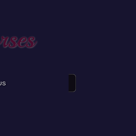
rses
US