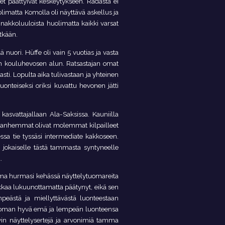
kset päättyivät keskeytykseen. Radasta ei
limatta Komolla oli näyttävä askellus ja
akkoluuloista huolimatta kaikki varsat
ytkään.
ä nuori. Hüffe oli vain 5 vuotias ja vasta
an kouluhevosen alun. Ratsastajan omat
n asti. Lopulta aika tulivastaan ja yhteinen
uonteiseksi oriksi kuvattu hevonen jätti
asvattajallaan Ala-Saksissa. Kauniilla
en vanhemmat olivat molemmat kilpailleet
essa tie tyssäsi intermediate kakkoseen.
 jokaiselle tästä tammasta syntyneelle
.
mma hurmasi kehässä näyttelytuomareita
kaa lukuunottamatta päätynyt, eikä sen
empeästä ja miellyttävästä luonteestaan
dottoman hyvä emä ja lempeän luonteensa
vin näyttelysertejä ja arvonimiä tamma