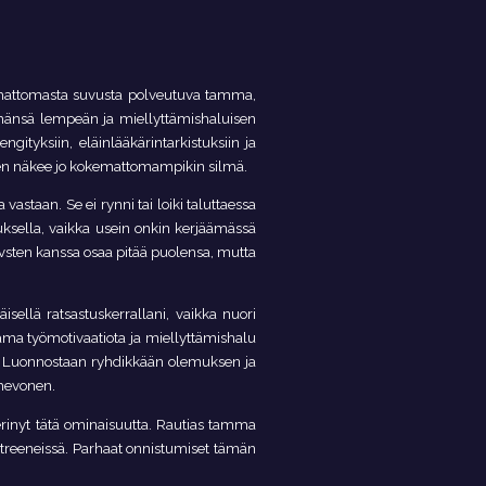
nomattomasta suvusta polveutuva tamma,
 emänsä lempeän ja miellyttämishaluisen
ngityksiin, eläinlääkärintarkistuksiin ja
 sen näkee jo kokemattomampikin silmä.
astaan. Se ei rynni tai loiki taluttaessa
uksella, vaikka usein onkin kerjäämässä
vsten kanssa osaa pitää puolensa, mutta
ellä ratsastuskerrallani, vaikka nuori
 sama työmotivaatiota ja miellyttämishalu
a. Luonnostaan ryhdikkään olemuksen ja
 hevonen.
erinyt tätä ominaisuutta. Rautias tamma
a treeneissä. Parhaat onnistumiset tämän