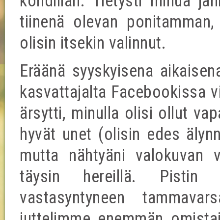
kohdillan. Tietysti minua jä
tiinenä olevan ponitamman, o
olisin itsekin valinnut.
Eräänä syyskyisena aikaisena
kasvattajalta Facebookissa vi
ärsytti, minulla olisi ollut 
hyvät unet (olisin edes älynn
mutta nähtyäni valokuvan v
täysin hereillä. Pistin 
vastasyntyneen tammavar
juttelimme enemmän omistaj