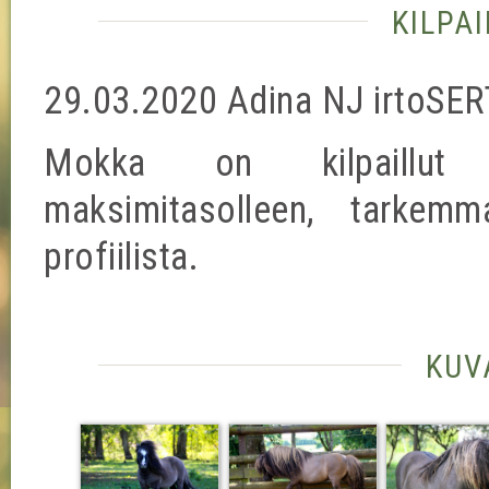
kilpa
29.03.2020 Adina NJ irtoSER
Mokka on kilpaillut va
maksimitasolleen, tarkemm
profiilista.
kuv