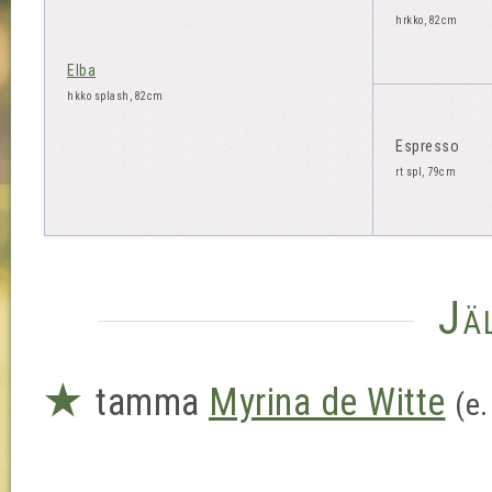
hrkko, 82cm
Elba
hkko splash, 82cm
Espresso
rt spl, 79cm
Jä
★
tamma
Myrina de Witte
(e