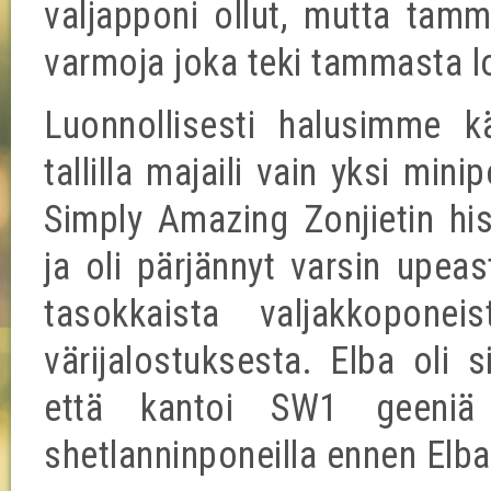
valjapponi ollut, mutta tamm
varmoja joka teki tammasta l
Luonnollisesti halusimme k
tallilla majaili vain yksi mini
Simply Amazing Zonjietin hi
ja oli pärjännyt varsin upeas
tasokkaista valjakkopone
värijalostuksesta. Elba oli 
että kantoi SW1 geeniä
shetlanninponeilla ennen Elb