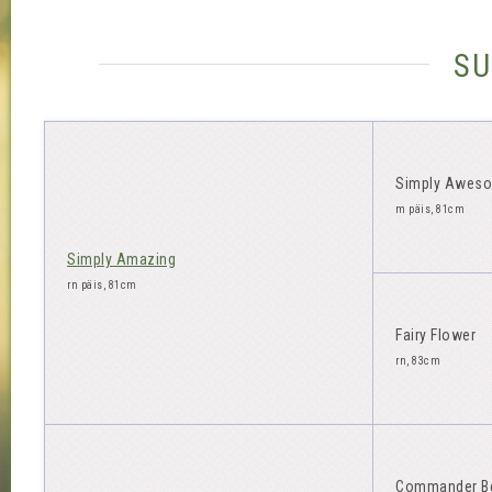
su
Simply Awes
m päis, 81cm
Simply Amazing
rn päis, 81cm
Fairy Flower
rn, 83cm
Commander B