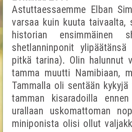
Astuttaessaemme Elban Sim
varsaa kuin kuuta taivaalta, 
historian ensimmäinen sh
shetlanninponit ylipäätänsä 
pitkä tarina). Olin halunnut 
tamma muutti Namibiaan, mu
Tammalla oli sentään kykyjä 
tamman kisaradoilla ennen
urallaan uskomattoman nope
miniponista olisi ollut valjak