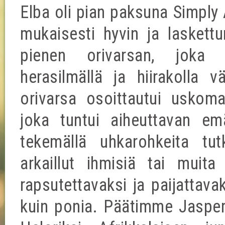
Elba oli pian paksuna Simply 
mukaisesti hyvin ja laskett
pienen orivarsan, joka 
herasilmällä ja hiirakolla v
orivarsa osoittautui uskom
joka tuntui aiheuttavan emä
tekemällä uhkarohkeita tut
arkaillut ihmisiä tai muita
rapsutettavaksi ja paijattav
kuin ponia. Päätimme Jasperi