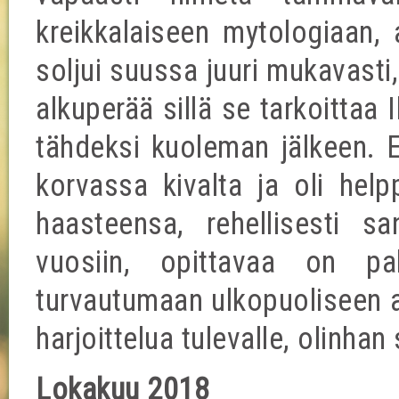
kreikkalaiseen mytologiaan, a
soljui suussa juuri mukavasti
alkuperää sillä se tarkoittaa
tähdeksi kuoleman jälkeen. E
korvassa kivalta ja oli hel
haasteensa, rehellisesti s
vuosiin, opittavaa on p
turvautumaan ulkopuoliseen a
harjoittelua tulevalle, olinha
Lokakuu 2018