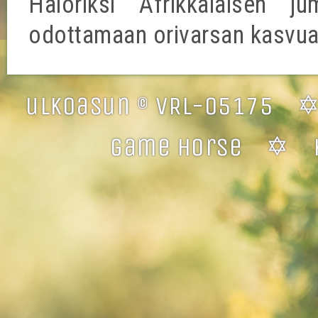
Haloriksi Afrikkalaisen 
odottamaan orivarsan kasvua
ulkoasun © VRL-05175 
game horse ✡ ku