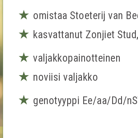
★
omistaa Stoeterij van B
★
kasvattanut Zonjiet Stud
★
valjakkopainotteinen
★
noviisi valjakko
★
genotyyppi Ee/aa/Dd/n