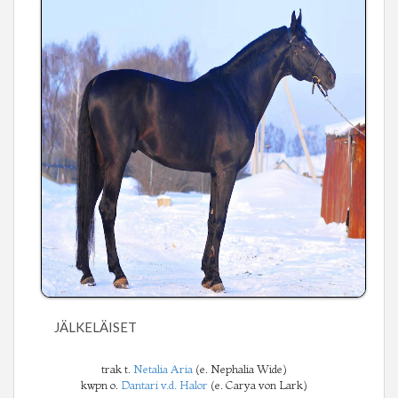
JÄLKELÄISET
trak t.
Netalia Aria
(e. Nephalia Wide)
kwpn o.
Dantari v.d. Halor
(e. Carya von Lark)