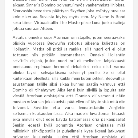
aikaan. Sinner's Domino polveutui myös vanhemmista linjoista,
Skurvashin hevosista päättyen Skyéhen joka esiintyy suvussa
kolme kertaa. Suvusta löytyy myös mm. My Name Is Bond
sekä Liinun Virtuaalitallin The Masterpiece Luna jonka isälinja
johtaa suoraan Altéen.
Astutus onneksi sopi Atorinan omistajalle, joten seuraavaksi
olisikin vuorossa Beowulfin rokotus aikeena kuljettaa ori
Hollantiin. Matka oli pitkä ja rankka, sillä nuori ori ei ollut
tottunut niin pitkään lentomatkaan. Onneksi Hollantiin
selvittiin ehjänä, joskin nuori ori oli melkoisen lahjakkaasti
onnistunut repimään hermoni riekaleiksi enkä ollut varma
olinko täysin selväjärkisenä selvinnyt perille. Se ei ollut
kuitenkaan oleellista, sillä kaikki meni kuten pitikin. Beowulf jäi
asustamaan tallille siksi aikaa kunnes saatiin varmuus että
Domino oli tiinehtynyt. Aika lensi kuin siivillä ja lopulta sain
viestiä Atorinan omistajalta että Domino oli varsonut nätin
mustan orivarsan joka kuvista päätellen oli täysin sitä mitä olin
toivonut. Sovittiin että varsa lennätettäisiin Zonjietiin
seitsemän kuukauden iässä. Aika madelsi luvattoman hitaasti
eikä minulla ollut edes käydä katsomassa oria paikanpäällä!
Senkin edestä kyllä pommitin Atorinan omistajaa mitä
milloinkin sähköpostilla ja puhelimella kyselläkseni jatkuvasti
orivarsan kuulumisia. Luulen että Atorinan omistaja oli