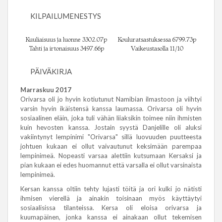
KILPAILUMENESTYS
Kuuliaisuus ja luonne 3302.07p
Kouluratsastuksessa 6799.73p
Tahti ja irtonaisuus 3497.66p
Vaikeustasolla 11/10
PÄIVÄKIRJA
Marraskuu 2017
Orivarsa oli jo hyvin kotiutunut Namibian ilmastoon ja viihtyi
varsin hyvin ikäistensä kanssa laumassa. Orivarsa oli hyvin
sosiaalinen eläin, joka tuli vähän liiaksikin toimee niin ihmisten
kuin hevosten kanssa. Jostain syystä Danjelille oli aluksi
vakiintynyt lempinimi "Orivarsa" sillä luovuuden puutteesta
johtuen kukaan ei ollut vaivautunut keksimään parempaa
lempinimeä. Nopeasti varsaa alettiin kutsumaan Kersaksi ja
pian kukaan ei edes huomannut että varsalla ei ollut varsinaista
lempinimeä.
Kersan kanssa oltiin tehty lujasti töitä ja ori kulki jo nätisti
ihmisen vierellä ja ainakin toisinaan myös käyttäytyi
sosiaalisissa tilanteissa. Kersa oli eloisa orivarsa ja
kuumapäinen, jonka kanssa ei ainakaan ollut tekemisen