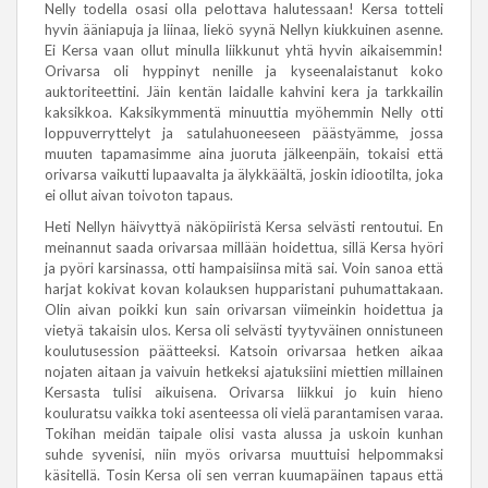
Nelly todella osasi olla pelottava halutessaan! Kersa totteli
hyvin ääniapuja ja liinaa, liekö syynä Nellyn kiukkuinen asenne.
Ei Kersa vaan ollut minulla liikkunut yhtä hyvin aikaisemmin!
Orivarsa oli hyppinyt nenille ja kyseenalaistanut koko
auktoriteettini. Jäin kentän laidalle kahvini kera ja tarkkailin
kaksikkoa. Kaksikymmentä minuuttia myöhemmin Nelly otti
loppuverryttelyt ja satulahuoneeseen päästyämme, jossa
muuten tapamasimme aina juoruta jälkeenpäin, tokaisi että
orivarsa vaikutti lupaavalta ja älykkäältä, joskin idiootilta, joka
ei ollut aivan toivoton tapaus.
Heti Nellyn häivyttyä näköpiiristä Kersa selvästi rentoutui. En
meinannut saada orivarsaa millään hoidettua, sillä Kersa hyöri
ja pyöri karsinassa, otti hampaisiinsa mitä sai. Voin sanoa että
harjat kokivat kovan kolauksen hupparistani puhumattakaan.
Olin aivan poikki kun sain orivarsan viimeinkin hoidettua ja
vietyä takaisin ulos. Kersa oli selvästi tyytyväinen onnistuneen
koulutusession päätteeksi. Katsoin orivarsaa hetken aikaa
nojaten aitaan ja vaivuin hetkeksi ajatuksiini miettien millainen
Kersasta tulisi aikuisena. Orivarsa liikkui jo kuin hieno
kouluratsu vaikka toki asenteessa oli vielä parantamisen varaa.
Tokihan meidän taipale olisi vasta alussa ja uskoin kunhan
suhde syvenisi, niin myös orivarsa muuttuisi helpommaksi
käsitellä. Tosin Kersa oli sen verran kuumapäinen tapaus että