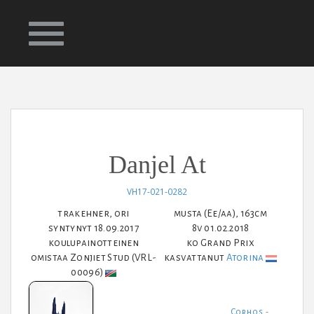
ETUSIVU
HEVOSET
JALOSTUSORIT
KASVATUS
Danjel At
YHTEYS
SIITOSTAMMAT
VH17-021-0282
trakehner, ori
musta (Ee/aa), 163cm
syntynyt 18.09.2017
8v 01.02.2018
KILPAHEVOSET
koulupainotteinen
ko Grand Prix
omistaa Zonjiet Stud (VRL-
kasvattanut
Atorina
00096)
VARSAT & NUORET
Corhos
-