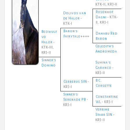
KTK-II, KRJ-II
Rosenhof
Dolivos van
Dagni
- KTK-
de Halor
-
II, KRJ-I
KTK-I
Baron's
Beowulf
Dahabu Red
Fairytale
++++
vd
Baron
Halor
-
Celedith's
KTK-III,
Andromeda
KRJ-II
Sinner's
Suhina's
Domino
Garanco
-
KRJ-II
B.C.
Cerberus SIN
-
Corsette
KRJ-I
Sinner's
Constantine
Serenade PB
-
WL
- KRJ-I
KRJ-I
Veprime
Starr SIN
-
KRJ-II