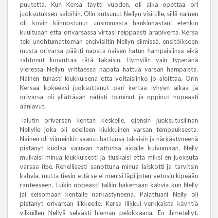
puutetta. Kun Kersa täytti vuoden, oli aika opettaa ori
juoksutuksen saloihin. Olin kutsunut Nellyn visiitille, sillä nainen
oli kovin kiinnostunut uusimmasta hankinnastani etenkin
kuultuaan että orivarsassa virtasi reippaasti arabiverta. Kersa
teki unohtumattoman ensivisiitin Nellyn silmissä, ensitöikseen
musta orivarsa päätti napata naisen hatun hampaisiinsa eikä
tahtonut luovuttaa tätä takaisin. Hymyilin vain typeränä
vieressä Nellyn yrittäessä napata hattua varsan hampaista.
Nainen tuhasti kiukkuisena että voitaisiinko jo aloittaa. Orin
Kersaa kokeeksi juoksuttanut pari kertaa lyhyen aikaa ja
orivarsa oli yllättävän nätisti toiminut ja oppinut nopeasti
ääniavut.
Talutin orivarsan kentän keskelle, ojensin juoksutusliinan
Nellylle joka oli edelleen kiukkuinen varsan tempauksesta.
Nainen oli viimeinkin saanut hattunsa takaisin ja närkästyneenä
pistänyt kuolaa valuvan hattunsa aidalle kuivumaan. Nelly
mulkaisi minua kiukkuisesti ja tiuskaisi että miksi en juoksuta
varsaa itse. Rehellisesti sanottuna minua laiskotti ja tarvitsin
kahvia, mutta tiesin että se ei menisi läpi joten vetosin kipeään
ranteeseen. Luikin nopeasti talliin hakemaan kahvia kun Nelly
jäi seisomaan kentälle närkästyneenä. Palattuani Nelly oli
pistänyt orivarsan liikkeelle. Kersa liikkui verkkaista käyntiä
vilkuillen Nellyä selvästi hieman pelokkaana. En ihmetellyt,