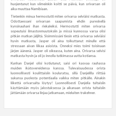
huojentunut kun viimeinkin koitti se päivä, kun orivarsan oli
aika muuttaa Namibiaan.
Tietenkin minua hermostutti miten orivarsa selviäisi matkasta.
Odottaessani orivarsan saapumista ehdin pureskellä
kynsinauhani ihan riekaleiksi. Hermostutti miten orivarsa
sopeutuisi ilmastonmuutoksiin ja missä kunnossa varsa olisi
pitkän matkan jäljiltä. Sisimmissäni tiesin että orivarsa selviäisi
hyvin matkasta, Jasper oli aina tolkuttanut minulle että
stressaan aivan liikaa asioista. Onneksi mies toimi toisinaan
järjen äänenä. Jasper oli oikeassa, kuten aina. Orivarsa selvisi
matkasta hyvin ja oli jo innolla tutkimassa uutta kotiansa.
Kunhan Danjel olisi kotiutunut, saisi ori kasvaa rauhassa
muiden ikätovereidensa kanssa. Tulevaisuudessa orista
luonnollisesti koulittaisiin kouluratsu, sillä Danjelilla riittää
sukunsa puolesta potentiaalia vaikka miten pitkälle. Ainakin
liikettä orivarsalta löytyy! Luonnollisesti Danjelia tultaisiin
käyttämään myös jalostuksessa ja aikanaan orista tultaisiin
jättämään orivarsa linjaa jatkamaan, mieluiten trakehner.