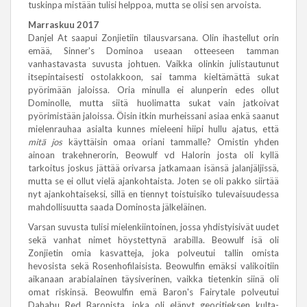
tuskinpa mistään tulisi helppoa, mutta se olisi sen arvoista.
Marraskuu 2017
Danjel At saapui Zonjietiin tilausvarsana. Olin ihastellut orin
emää, Sinner's Dominoa useaan otteeseen tamman
vanhastavasta suvusta johtuen. Vaikka olinkin julistautunut
itsepintaisesti ostolakkoon, sai tamma kieltämättä sukat
pyörimään jaloissa. Oria minulla ei alunperin edes ollut
Dominolle, mutta siitä huolimatta sukat vain jatkoivat
pyörimistään jaloissa. Öisin itkin murheissani asiaa enkä saanut
mielenrauhaa asialta kunnes mieleeni hiipi hullu ajatus, että
mitä jos
käyttäisin omaa oriani tammalle? Omistin yhden
ainoan trakehnerorin, Beowulf vd Halorin josta oli kyllä
tarkoitus joskus jättää orivarsa jatkamaan isänsä jalanjäljissä,
mutta se ei ollut vielä ajankohtaista. Joten se oli pakko siirtää
nyt ajankohtaiseksi, sillä en tiennyt toistuisiko tulevaisuudessa
mahdollisuutta saada Dominosta jälkeläinen.
Varsan suvusta tulisi mielenkiintoinen, jossa yhdistyisivät uudet
sekä vanhat nimet höystettynä arabilla. Beowulf isä oli
Zonjietin omia kasvatteja, joka polveutui tallin omista
hevosista sekä Rosenhofilaisista. Beowulfin emäksi valikoitiin
aikanaan arabialainen täysiverinen, vaikka tietenkin siinä oli
omat riskinsä. Beowulfin emä Baron's Fairytale polveutui
Dahabu Red Baronista, joka oli elänyt geocitieksen kulta-