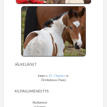
JÄLKELÄISET
kwpn o.
EC Chantico
(e.
Devilishness Duán)
KILPAILUMENESTYS
Kuuliaisuus
ja luonne