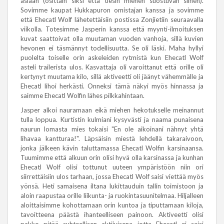
asiaan (osittain siksi että tiesin miehen suostuvan siihen).
Sovimme kaupat Hukkapuron omistajan kanssa ja sovimme
että Ehecatl Wolf lähetettäisiin postissa Zonjietiin seuraavalla
viikolla. Totesimme Jasperin kanssa että myynti-ilmoituksen
kuvat saattoivat olla muutaman vuoden vanhoja, sillä kuvien
hevonen ei täsmännyt todellisuutta. Se oli läski. Maha hyllyi
puolelta toiselle orin askeleiden rytmistä kun Ehecatl Wolf
asteli trailerista ulos. Kasvattaja oli varoittanut että orille oli
kertynyt muutama kilo, sillä aktiveetti oli jäänyt vähemmälle ja
Ehecatl lihoi herkästi. Onneksi tämä näkyi myös hinnassa ja
saimme Ehecatl Wolfin lähes pilkkahintaan.
Jasper alkoi nauramaan eikä miehen hekotukselle meinannut
tulla loppua. Kurtistin kulmiani kysyvästi ja naama punaisena
naurun lomasta mies tokaisi "En ole aikoinani nähnyt yhtä
lihavaa kantturaa!". Läpsäisin miestä lehdellä takaraivoon,
jonka jälkeen kävin taluttamassa Ehecatl Wolfin karsinaansa.
Tuumimme että alkuun orin olisi hyvä olla karsinassa ja kunhan
Ehecatl Wolf olisi tottunut uuteen ympäristöön niin ori
siirrettäisiin ulos tarhaan, jossa Ehecatl Wolf saisi viettää myös
yönsä. Heti samaisena iltana lukittauduin tallin toimistoon ja
aloin raapustaa orille liikunta- ja ruokintasuunitelmaa. Hiljalleen
aloittaisimme kohottamaan orin kuntoa ja tiputtamaan kiloja,
tavoitteena päästä ihanteelliseen painoon. Aktiveetti olisi