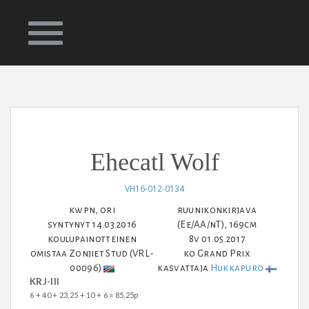
ETUSIVU
HEVOSET
JALOSTUSORIT
KASVATUS
Ehecatl Wolf
YHTEYS
SIITOSTAMMAT
VH16-012-0134
kwpn, ori
ruunikonkirjava
syntynyt 14.03.2016
(Ee/AA/nT), 169cm
KILPAHEVOSET
koulupainotteinen
8v 01.05.2017
omistaa Zonjiet Stud (VRL-
ko Grand Prix
00096)
kasvattaja
Hukkapuro
KRJ-III
6 + 40 + 23,25 + 10 + 6 = 85,25p