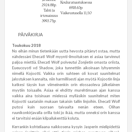
Kouluratsastuksessa
2924.88p.
6918.63p.
Tahti ja
Vaikeustasolla 11/10
irtonaisuus
3993.75p.
PÄIVÄKIRJA
Toukokuu 2018
No eihän minun tietenkään uutta hevosta pitänyt ostaa, mutta
nähdessäni Ehecatl Wolf myynti-ilmoituksen ei asiaa tarvinnut
paljoa miettiä. Ehecatl Wolf polveutui Zonjietin omasta oriista,
Eueucoyotl vd Shadow, joka tunnettiin aikoinaan lyhyemmin
nimellä Kojootti. Vaikka orin suhteen oli kovat suunitelmat
jalostuksen kannalta, niin harmillisesti ajan myötä Kojootin linja
katkesi täysin kun viimeinenkin orin elossaoleva jälkeläinen
myytiin toisaalle. Asiaa ei ehditty murehtimaan ajan kanssa
vaikka aina toisinaan mielessä mylläsikin suunitelmat miten
Kojootti saataisiin mukaan takaisin tallin linjoihin. Ehecatl Wolf
putosi kuin suoraan taivaalta nenän eteen. Olihan
ruunikonkirjavalla orilla toki jo ikää, mutta onneksi orin kanssa
ei tarvitsisi enään kilpailukenttiä koluta.
Kerrankin kohteliaana naikkosena kysyin Jasperin mielipidettä