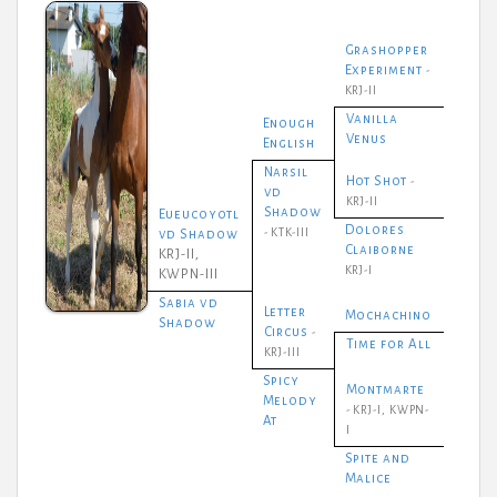
Grashopper
Experiment
-
KRJ-II
Vanilla
Enough
Venus
English
Narsil
Hot Shot
-
vd
KRJ-II
Shadow
Eueucoyotl
Dolores
- KTK-III
vd Shadow
Claiborne
KRJ-II,
KRJ-I
KWPN-III
Sabia vd
Letter
Mochachino
Shadow
Circus
-
Time for All
KRJ-III
Spicy
Montmarte
Melody
- KRJ-I, KWPN-
At
I
Spite and
Malice