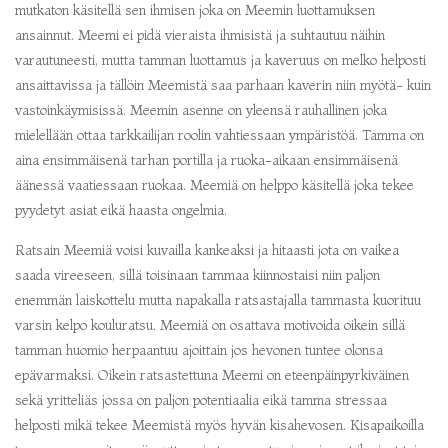
mutkaton käsitellä sen ihmisen joka on Meemin luottamuksen
ansainnut. Meemi ei pidä vieraista ihmisistä ja suhtautuu näihin
varautuneesti, mutta tamman luottamus ja kaveruus on melko helposti
ansaittavissa ja tällöin Meemistä saa parhaan kaverin niin myötä- kuin
vastoinkäymisissä. Meemin asenne on yleensä rauhallinen joka
mielellään ottaa tarkkailijan roolin vahtiessaan ympäristöä. Tamma on
aina ensimmäisenä tarhan portilla ja ruoka-aikaan ensimmäisenä
äänessä vaatiessaan ruokaa. Meemiä on helppo käsitellä joka tekee
pyydetyt asiat eikä haasta ongelmia.
Ratsain Meemiä voisi kuvailla kankeaksi ja hitaasti jota on vaikea
saada vireeseen, sillä toisinaan tammaa kiinnostaisi niin paljon
enemmän laiskottelu mutta napakalla ratsastajalla tammasta kuorituu
varsin kelpo kouluratsu. Meemiä on osattava motivoida oikein sillä
tamman huomio herpaantuu ajoittain jos hevonen tuntee olonsa
epävarmaksi. Oikein ratsastettuna Meemi on eteenpäinpyrkiväinen
sekä yritteliäs jossa on paljon potentiaalia eikä tamma stressaa
helposti mikä tekee Meemistä myös hyvän kisahevosen. Kisapaikoilla