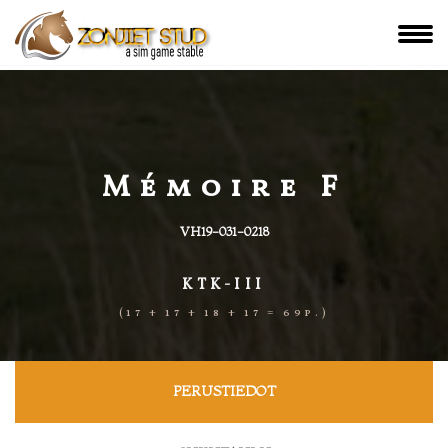
Mémoire F
VH19-031-0218
KTK-III
(17 + 17 + 18 + 17 = 69p.)
PERUSTIEDOT