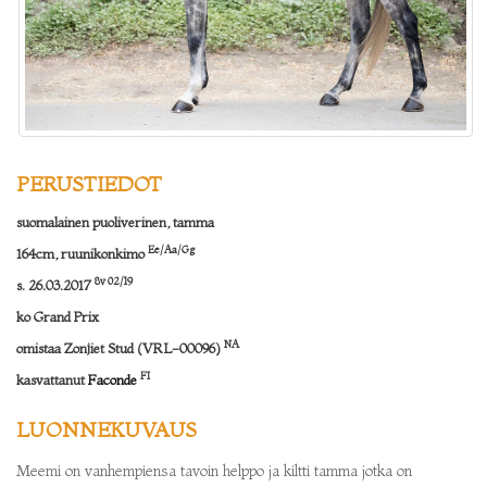
PERUSTIEDOT
suomalainen puoliverinen, tamma
Ee/Aa/Gg
164cm, ruunikonkimo
8v 02/19
s. 26.03.2017
ko Grand Prix
NA
omistaa Zonjiet Stud (VRL-00096)
FI
kasvattanut
Faconde
LUONNEKUVAUS
Meemi on vanhempiensa tavoin helppo ja kiltti tamma jotka on