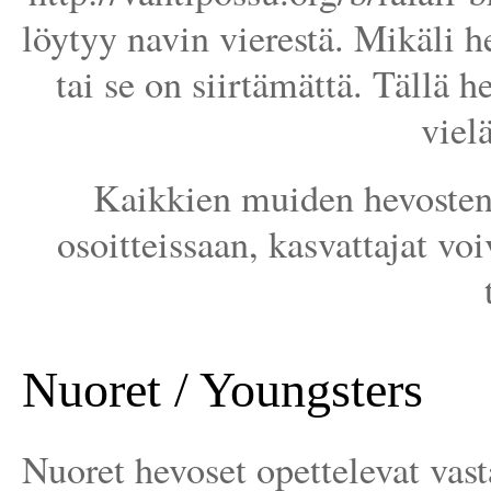
löytyy navin vierestä. Mikäli he
tai se on siirtämättä. Tällä h
viel
Kaikkien muiden hevosten 
osoitteissaan, kasvattajat voi
Nuoret / Youngsters
Nuoret hevoset opettelevat vast