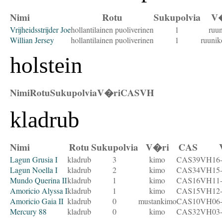
Nimi
Rotu
Sukupolvia
V
Vrijheidsstrijder Joe
hollantilainen puoliverinen
1
ruu
Willian Jersey
hollantilainen puoliverinen
1
ruuni
holstein
Nimi
Rotu
Sukupolvia
V�ri
CAS
VH
kladrub
Nimi
Rotu
Sukupolvia
V�ri
CAS
Lagun Grusia I
kladrub
3
kimo
CAS39
VH16-
Lagun Noella I
kladrub
2
kimo
CAS34
VH15-
Mundo Querina II
kladrub
1
kimo
CAS16
VH11-
Amoricio Alyssa I
kladrub
1
kimo
CAS15
VH12-
Amoricio Gaia II
kladrub
0
mustankimo
CAS10
VH06-
Mercury 88
kladrub
0
kimo
CAS32
VH03-