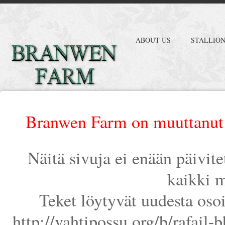
ABOUT US
STALLIO
Branwen Farm on muuttanut 
Näitä sivuja ei enään päivit
kaikki m
Teket löytyvät uudesta oso
http://vahtipossu.org/b/rafail-