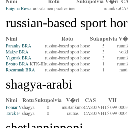
Nimi
Rotu
Sukupolvia
V�ri
C
Enigma Rewa
ruotsalainen puoliverinen
1
ruunikko
CA
russian-based sport hor
Nimi
Rotu
Sukupolvia
V�
Paranky BRA
russian-based sport horse
5
ruuni
Makyr BRA
russian-based sport horse
3
voik
Yagmak BRA
russian-based sport horse
3
ruuni
Bystro BRA
KTK-III
russian-based sport horse
1
ruuni
Rozurmak BRA
russian-based sport horse
1
rauti
shagya-arabi
Nimi
Rotu
Sukupolvia
V�ri
CAS
VH
Pomar V
shagya
0
mustankimo
CAS33
VH15-099-0003
Tarek F
shagya
0
rautias
CAS33
VH15-099-0004
shetlanninponi