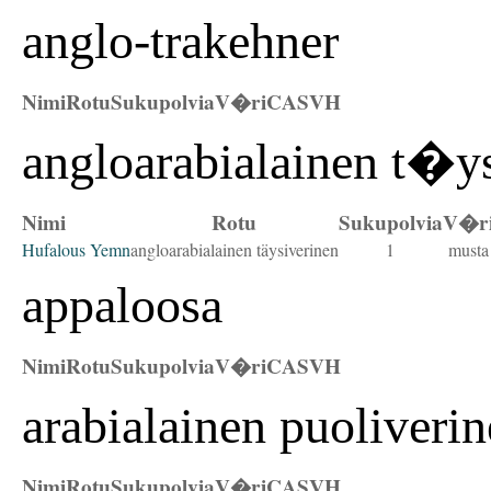
anglo-trakehner
Nimi
Rotu
Sukupolvia
V�ri
CAS
VH
angloarabialainen t�y
Nimi
Rotu
Sukupolvia
V�r
Hufalous Yemn
angloarabialainen täysiverinen
1
musta
appaloosa
Nimi
Rotu
Sukupolvia
V�ri
CAS
VH
arabialainen puoliveri
Nimi
Rotu
Sukupolvia
V�ri
CAS
VH