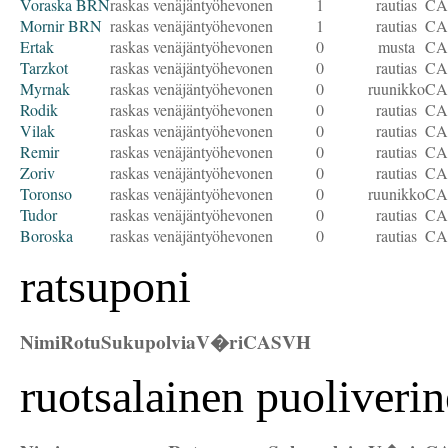
Voraska BRN
raskas venäjäntyöhevonen
1
rautias
CA
Mornir BRN
raskas venäjäntyöhevonen
1
rautias
CA
Ertak
raskas venäjäntyöhevonen
0
musta
CA
Tarzkot
raskas venäjäntyöhevonen
0
rautias
CA
Myrnak
raskas venäjäntyöhevonen
0
ruunikko
CA
Rodik
raskas venäjäntyöhevonen
0
rautias
CA
Vilak
raskas venäjäntyöhevonen
0
rautias
CA
Remir
raskas venäjäntyöhevonen
0
rautias
CA
Zoriv
raskas venäjäntyöhevonen
0
rautias
CA
Toronso
raskas venäjäntyöhevonen
0
ruunikko
CA
Tudor
raskas venäjäntyöhevonen
0
rautias
CA
Boroska
raskas venäjäntyöhevonen
0
rautias
CA
ratsuponi
Nimi
Rotu
Sukupolvia
V�ri
CAS
VH
ruotsalainen puoliveri