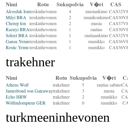
Nimi
Rotu
Sukupolvia
V�ri
CAS
Akveduk Ion
terskinhevonen
4
mustankimo
CAS32
VH
Milyi BRA
terskinhevonen
2
ruunikonkimo
CAS30
VH
Cherep Ion
terskinhevonen
2
musta
CAS37
VH
Raznyi BRA
terskinhevonen
1
rautias
CAS30
VH
Sekret BRA
terskinhevonen
1
rautiaankimo
CAS32
VH
Gansu Yemn
terskinhevonen
1
ruunikko
CAS36
VH
Restic Yemn
terskinhevonen
1
ruunikko
CAS36
VH
trakehner
Nimi
Rotu
Sukupolvia
V�ri
C
Athens Wolf
trakehner
5
rautias sabino
CA
Jamesbond von Gateaway
trakehner
3
musta
CA
Echo HRW
trakehner
2
ruunikko
CA
Wölfindompteur GER
trakehner
0
ruunikko
C
turkmeeninhevonen