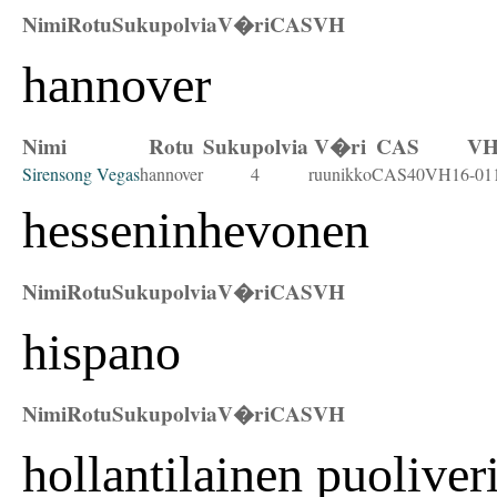
Nimi
Rotu
Sukupolvia
V�ri
CAS
VH
hannover
Nimi
Rotu
Sukupolvia
V�ri
CAS
V
Sirensong Vegas
hannover
4
ruunikko
CAS40
VH16-01
hesseninhevonen
Nimi
Rotu
Sukupolvia
V�ri
CAS
VH
hispano
Nimi
Rotu
Sukupolvia
V�ri
CAS
VH
hollantilainen puoliver