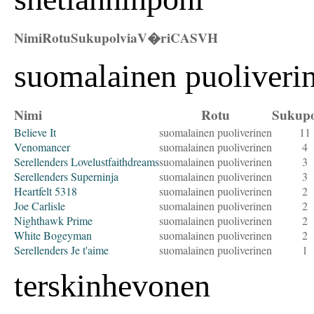
Nimi
Rotu
Sukupolvia
V�ri
CAS
VH
suomalainen puoliveri
Nimi
Rotu
Sukupo
Believe It
suomalainen puoliverinen
11
Venomancer
suomalainen puoliverinen
4
Serellenders Lovelustfaithdreams
suomalainen puoliverinen
3
Serellenders Superninja
suomalainen puoliverinen
3
Heartfelt 5318
suomalainen puoliverinen
2
Joe Carlisle
suomalainen puoliverinen
2
Nighthawk Prime
suomalainen puoliverinen
2
White Bogeyman
suomalainen puoliverinen
2
Serellenders Je t'aime
suomalainen puoliverinen
1
terskinhevonen