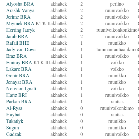
Alyosha BRA
akhaltek
2
perlino
Arashk Vanya
akhaltek
2
ruunivoikko
Jerime BRA
akhaltek
2
ruunivoikko
Miymek BRA
KTK-II
akhaltek
2
ruunivoikko
Herring Jarryk
akhaltek
2
ruunivoikonkonkimo
Jarab BRA
akhaltek
2
ruunivoikko
Rafail BHE
akhaltek
1
ruunikko
Jady von Dows
akhaltek
1
tummanrautiaankimo
Eraz BRA
akhaltek
1
ruunivoikko
Emiray BRA
KTK-III
akhaltek
1
voikko
Lakarz BRA
akhaltek
1
voikko
Gonir BRA
akhaltek
1
ruunikko
Jenayat BRA
akhaltek
1
ruunikko
Nouvion Ignati
akhaltek
1
voikko
Hafiz BRI
akhaltek
1
ruunivoikko
Parkan BRA
akhaltek
1
rautias
Al-Rysa
akhaltek
0
ruunivoikonkimo
Haybat
akhaltek
0
rautias
Tukatlyk
akhaltek
0
ruunikko
Sugun
akhaltek
0
ruunikko
Gadzak
akhaltek
0
ruunivoikko