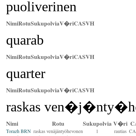
puoliverinen
Nimi
Rotu
Sukupolvia
V�ri
CAS
VH
quarab
Nimi
Rotu
Sukupolvia
V�ri
CAS
VH
quarter
Nimi
Rotu
Sukupolvia
V�ri
CAS
VH
raskas ven�j�nty�h
Nimi
Rotu
Sukupolvia
V�ri
C
Torazh BRN
raskas venäjäntyöhevonen
1
rautias
CA