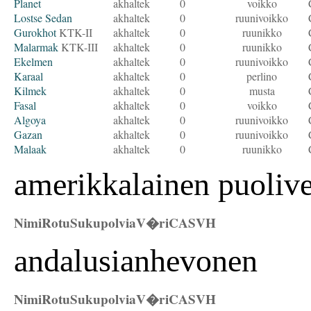
Planet
akhaltek
0
voikko
Lostse Sedan
akhaltek
0
ruunivoikko
Gurokhot
KTK-II
akhaltek
0
ruunikko
Malarmak
KTK-III
akhaltek
0
ruunikko
Ekelmen
akhaltek
0
ruunivoikko
Karaal
akhaltek
0
perlino
Kilmek
akhaltek
0
musta
Fasal
akhaltek
0
voikko
Algoya
akhaltek
0
ruunivoikko
Gazan
akhaltek
0
ruunivoikko
Malaak
akhaltek
0
ruunikko
amerikkalainen puoliv
Nimi
Rotu
Sukupolvia
V�ri
CAS
VH
andalusianhevonen
Nimi
Rotu
Sukupolvia
V�ri
CAS
VH