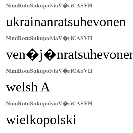
Nimi
Rotu
Sukupolvia
V�ri
CAS
VH
ukrainanratsuhevonen
Nimi
Rotu
Sukupolvia
V�ri
CAS
VH
ven�j�nratsuhevone
Nimi
Rotu
Sukupolvia
V�ri
CAS
VH
welsh A
Nimi
Rotu
Sukupolvia
V�ri
CAS
VH
wielkopolski