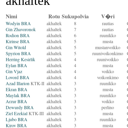
akhaltek
Nimi
Rotu
Sukupolvia
V�ri
Wodyin BRA
akhaltek
8
rautias
Gin Zhavoronok
akhaltek
7
rautias
Rodion BRA
akhaltek
6
ruunikko
Kirinse BRA
akhaltek
5
musta
Gin Witold
akhaltek
5
mustanvoikko
Spyrion BRA
akhaltek
5
ruunivoikonkimo
Herring Kesirlik
akhaltek
4
ruunivoikko
Eylan BRA
akhaltek
4
musta
Gin Vjaz
akhaltek
4
voikko
Lovord BRA
akhaltek
4
voikonkimo
Azad Illarion
KTK-II
akhaltek
3
ruunikko
Ekran BRA
akhaltek
3
musta
Maylak BRA
akhaltek
3
ruunikko
Arzur BRA
akhaltek
3
voikko
Dewurdy BRA
akhaltek
3
perlino
Ziel Ezekial
KTK-III
akhaltek
3
musta
Ljubo BRA
akhaltek
3
ruunikko
Kirov BRA
akhaltek
3
musta