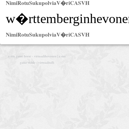
Nimi
Rotu
Sukupolvia
V�ri
CAS
VH
w�rttemberginhevone
Nimi
Rotu
Sukupolvia
V�ri
CAS
VH
a sim game horse - virtuaalihevonen | a sim
game stable - virtuaalitalli