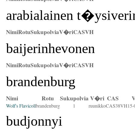
arabialainen t�ysiveri
Nimi
Rotu
Sukupolvia
V�ri
CAS
VH
baijerinhevonen
Nimi
Rotu
Sukupolvia
V�ri
CAS
VH
brandenburg
Nimi
Rotu
Sukupolvia
V�ri
CAS
Wolf's Flavicoll
brandenburg
1
ruunikko
CAS38
VH15-0
budjonnyi