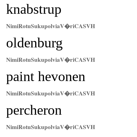
knabstrup
Nimi
Rotu
Sukupolvia
V�ri
CAS
VH
oldenburg
Nimi
Rotu
Sukupolvia
V�ri
CAS
VH
paint hevonen
Nimi
Rotu
Sukupolvia
V�ri
CAS
VH
percheron
Nimi
Rotu
Sukupolvia
V�ri
CAS
VH