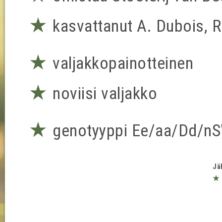
★
kasvattanut A. Dubois, 
★
valjakkopainotteinen
★
noviisi valjakko
★
genotyyppi Ee/aa/Dd/n
Jä
★