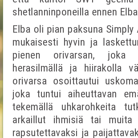
shetlanninponeilla ennen Elb
Elba oli pian paksuna Simply 
mukaisesti hyvin ja laskett
pienen orivarsan, joka 
herasilmällä ja hiirakolla v
orivarsa osoittautui uskom
joka tuntui aiheuttavan emä
tekemällä uhkarohkeita tut
arkaillut ihmisiä tai muita
rapsutettavaksi ja paijattav