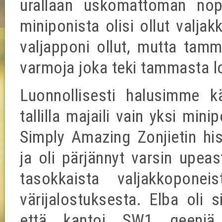
urallaan uskomattoman nope
miniponista olisi ollut valjak
valjapponi ollut, mutta tamm
varmoja joka teki tammasta l
Luonnollisesti halusimme k
tallilla majaili vain yksi mini
Simply Amazing Zonjietin hi
ja oli pärjännyt varsin upeas
tasokkaista valjakkopone
värijalostuksesta. Elba oli 
että kantoi SW1 geeniä