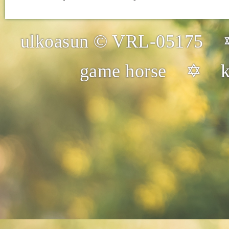
ulkoasun © VRL-05175 
game horse ✡ ku