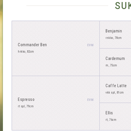
su
Benjamin
rnkko, 78cm
Commander Ben
EVM
hrkko, 82cm
Cardemum
m, 75cm
Caffe Latte
vkk spl, 81cm
Espresso
EVM
rt spl, 79cm
Ellis
rt, 76cm