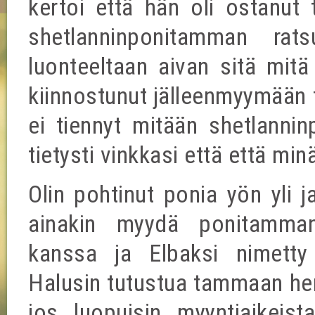
kertoi että hän oli ostanut 
shetlanninponitamman rat
luonteeltaan aivan sitä mitä 
kiinnostunut jälleenmyymään 
ei tiennyt mitään shetlanninp
tietysti vinkkasi että että mi
Olin pohtinut ponia yön yli j
ainakin myydä ponitamma
kanssa ja Elbaksi nimetty 
Halusin tutustua tammaan henk
jos luopuisin myyntiaikeist