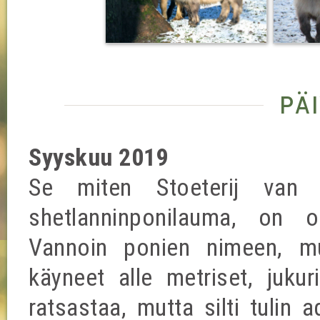
pä
Syyskuu 2019
Se miten Stoeterij van B
shetlanninponilauma, on o
Vannoin ponien nimeen, mu
käyneet alle metriset, jukur
ratsastaa, mutta silti tulin 