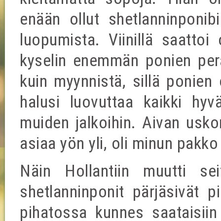
enään ollut shetlanninponibi
luopumista. Viinillä saattoi
kyselin enemmän ponien per
kuin myynnistä, sillä ponien 
halusi luovuttaa kaikki hyvä
muiden jalkoihin. Aivan uskom
asiaa yön yli, oli minun pakk
Näin Hollantiin muutti se
shetlanninponit pärjäsivät p
pihatossa kunnes saataisiin 