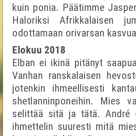
kuin ponia. Päätimme Jasperi
Haloriksi Afrikkalaisen 
odottamaan orivarsan kasvua
Elokuu 2018
Elban ei ikinä pitänyt saapua
Vanhan ranskalaisen hevostu
jotenkin ihmeellisesti kant
shetlanninponeihin. Mies v
selittää sitä ja tätä. André 
ihmettelin suuresti mitä mie