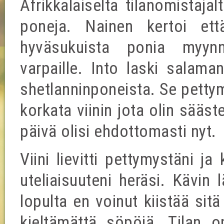
Afrikkalaiselta tilanomistaja
poneja. Nainen kertoi ett
hyväsukuista ponia myynn
varpaille. Into laski salama
shetlanninponeista. Se pettym
korkata viinin jota olin sääst
päivä olisi ehdottomasti nyt.
Viini lievitti pettymystäni ja
uteliaisuuteni heräsi. Kävin 
lopulta en voinut kiistää sitä
kieltämättä söpöjä. Tilan o