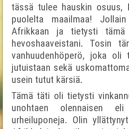
tässä tulee hauskin osuus, N
puolelta maailmaa! Jollain
Afrikkaan ja tietysti tämä 
hevoshaaveistani. Tosin tä
vanhuudenhöperö, joka oli t
jutuistaan sekä uskomattoman
usein tutut kärsiä.
Tämä täti oli tietysti vinkan
unohtaen olennaisen el
urheiluponeja. Olin yllättyn