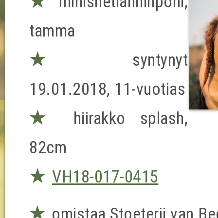
★
minishetlanninponi,
tamma
★
syntynyt
19.01.2018, 11-vuotias
★
hiirakko splash,
82cm
★
VH18-017-0415
★
omistaa Stoeterij van B