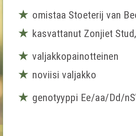
★
omistaa Stoeterij van B
★
kasvattanut Zonjiet Stud
★
valjakkopainotteinen
★
noviisi valjakko
★
genotyyppi Ee/aa/Dd/n