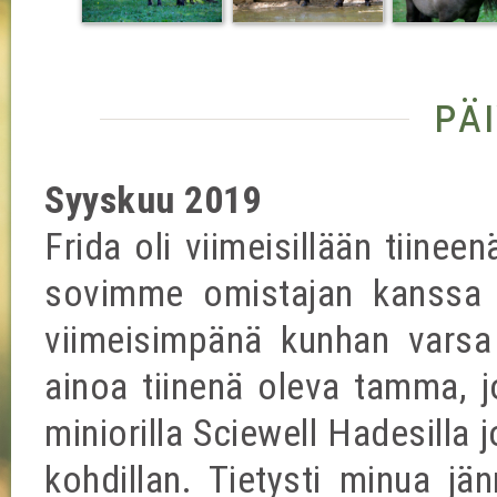
pä
Syyskuu 2019
Frida oli viimeisillään tiine
sovimme omistajan kanssa e
viimeisimpänä kunhan varsa 
ainoa tiinenä oleva tamma, jo
miniorilla Sciewell Hadesilla 
kohdillan. Tietysti minua jä