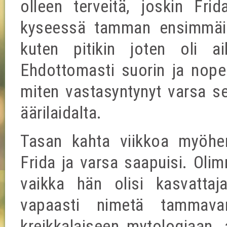
olleen terveitä, joskin Fri
kyseessä tamman ensimmäin
kuten pitikin joten oli ai
Ehdottomasti suorin ja nopei
miten vastasyntynyt varsa se
äärilaidalta.
Tasan kahta viikkoa myöhem
Frida ja varsa saapuisi. Oli
vaikka hän olisi kasvattaja
vapaasti nimetä tammavar
kreikkalaiseen mytologiaan, a