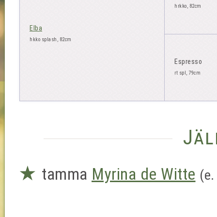
hrkko, 82cm
Elba
hkko splash, 82cm
Espresso
rt spl, 79cm
Jäl
★
tamma
Myrina de Witte
(e.