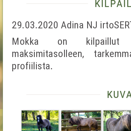
kilpai
29.03.2020 Adina NJ irtoSER
Mokka on kilpaillut va
maksimitasolleen, tarkemm
profiilista.
kuv