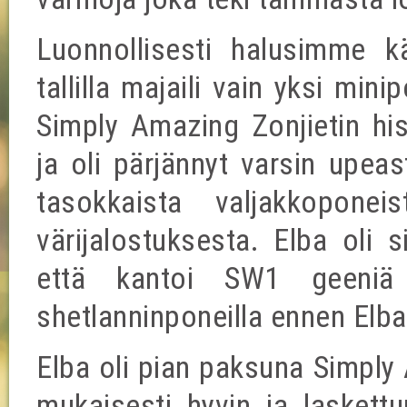
Luonnollisesti halusimme k
tallilla majaili vain yksi mini
Simply Amazing Zonjietin hi
ja oli pärjännyt varsin upeas
tasokkaista valjakkopone
värijalostuksesta. Elba oli 
että kantoi SW1 geeniä
shetlanninponeilla ennen Elb
Elba oli pian paksuna Simply 
mukaisesti hyvin ja laskett