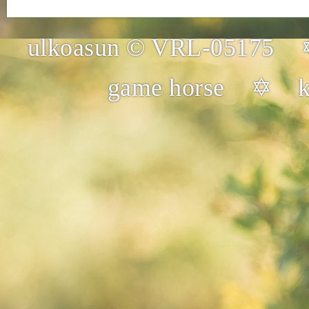
ulkoasun © VRL-05175 
game horse ✡ ku