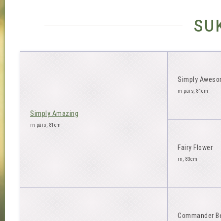
su
Simply Awes
m päis, 81cm
Simply Amazing
rn päis, 81cm
Fairy Flower
rn, 83cm
Commander B