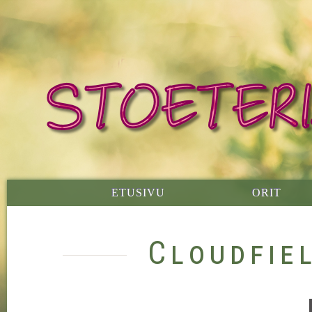
ETUSIVU
ORIT
Cloudfie