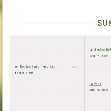
su
Boston De
Ch.
kwpn, rn, 168cm
Boston Exclusive d 'Lion
KTK-I
Ch.
holst, rn, 170cm
La Perla
holst, rn, 165cm