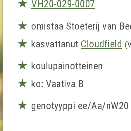
★
VH20-029-0007
★
omistaa Stoeterij van B
★
kasvattanut
Cloudfield
(
★
koulupainotteinen
★
ko: Vaativa B
★
genotyyppi ee/Aa/nW20