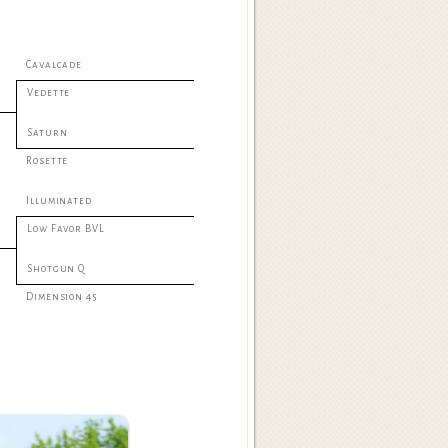
Cavalcade
Vedette
Saturn
Rosette
Illuminated
Low Favor BVL
Shotgun Q
Dimension 45