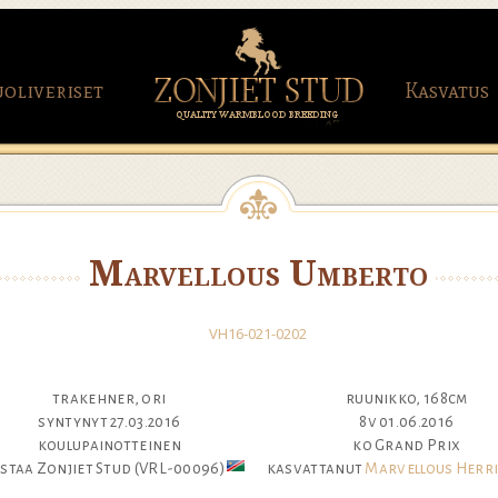
uoliveriset
Kasvatus
Marvellous Umberto
VH16-021-0202
trakehner, ori
ruunikko, 168cm
syntynyt 27.03.2016
8v 01.06.2016
koulupainotteinen
ko Grand Prix
staa Zonjiet Stud (VRL-00096)
kasvattanut
Marvellous Herr