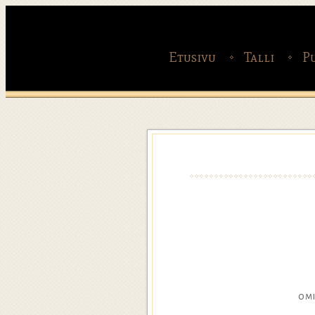
Etusivu
Talli
P
omi