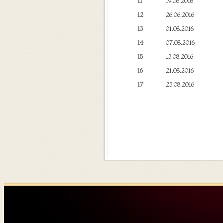
11
19.06.2016
12
26.06.2016
13
01.08.2016
14
07.08.2016
15
13.08.2016
16
21.08.2016
17
25.08.2016