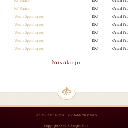
KF Ponies
KRJ
Grand Pri
KF Ponies
KRJ
Grand Pri
Wolf's Sporthorses
KRJ
Grand Pri
Wolf's Sporthorses
KRJ
Grand Pri
Wolf's Sporthorses
KRJ
Grand Pri
Wolf's Sporthorses
KRJ
Grand Pri
Wolf's Sporthorses
KRJ
Grand Pri
Päiväkirja
A SIM GAME HORSE - VIRTUAALIHEVONEN
Copyright © 2015 Zonjiet Stud