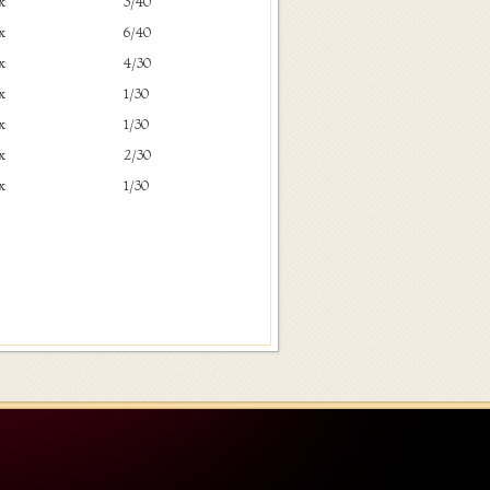
x
3/40
x
6/40
x
4/30
x
1/30
x
1/30
x
2/30
x
1/30