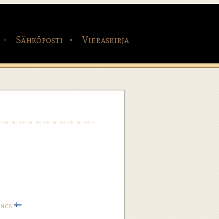
Sähköposti
Vieraskirja
ings