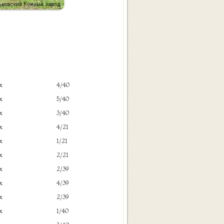
x
4/40
x
5/40
x
3/40
x
4/21
x
1/21
x
2/21
x
2/39
x
4/39
x
2/39
x
1/40