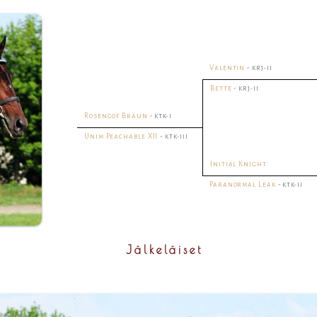
Valentin
-
KRJ-II
Bette
-
KRJ-II
Rosengof Braun
-
KTK-I
Unim Peachable XII
-
KTK-III
Initial Knight
Paranormal Leak
-
KTK-II
Jälkeläiset