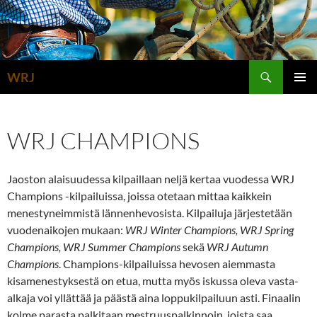
Siirry
sisältöön
Etsi
WRJ
ENSISIJ
VALIKK
WRJ CHAMPIONS
Jaoston alaisuudessa kilpaillaan neljä kertaa vuodessa WRJ
Champions -kilpailuissa, joissa otetaan mittaa kaikkein
menestyneimmistä lännenhevosista. Kilpailuja järjestetään
vuodenaikojen mukaan:
WRJ Winter Champions, WRJ Spring
Champions, WRJ Summer Champions
sekä
WRJ Autumn
Champions
. Champions-kilpailuissa hevosen aiemmasta
kisamenestyksestä on etua, mutta myös iskussa oleva vasta-
alkaja voi yllättää ja päästä aina loppukilpailuun asti. Finaalin
kolme parasta palkitaan mestruuspalkinnoin, joista saa