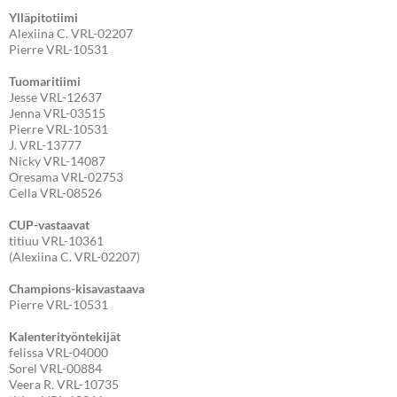
Ylläpitotiimi
Alexiina C. VRL-02207
Pierre VRL-10531
Tuomaritiimi
Jesse VRL-12637
Jenna VRL-03515
Pierre VRL-10531
J. VRL-13777
Nicky VRL-14087
Oresama VRL-02753
Cella VRL-08526
CUP-vastaavat
titiuu VRL-10361
(Alexiina C. VRL-02207)
Champions-kisavastaava
Pierre VRL-10531
Kalenterityöntekijät
felissa VRL-04000
Sorel VRL-00884
Veera R. VRL-10735