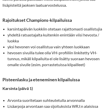
lisäpisteitä jaoksen laatuarvostelussa.
Rajoitukset Champions-kilpailuissa
karsintapäivän luokkiin otetaan rajattomasti osallistujia
yhdeltä ratsastajalta kuitenkin enintään viisi hevosta /
luokka
yksi hevonen voi osallistua vain yhteen luokkaan
hevosen sivuilla tulee olla VH-profiiliin linkitetty VH-
tunnus, mikäli kilpailuita ei ole lisätty suoraan hevosen
omalle sivulle (esim. porrastetuissa kilpailleet)
Pisteenlasku ja eteneminen kilpailuissa
Karsinta (päivä 1)
Arvonta suoritetaan suhteutetulla arvonnalla
Lisäarpoja arvontaan saa sijoituksista WRJ:n alaisissa