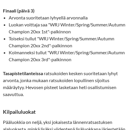
Finaali (päivä 3)
Arvonta suoritetaan lyhyellä arvonnalla
Luokan voittaja saa "WRJ Winter/Spring/Summer/Autumn
Champion 20xx 1st"-palkinnon
Toiseksi tullut "WRJ Winter/Spring/Summer/Autumn
Champion 20xx 2nd"-palkinnon
Kolmanneksi tullut "WRJ Winter/Spring/Summer/Autumn
Champion 20xx 3rd"-palkinnon
Tasapistetilanteissa
ratsukoiden kesken suoritetaan lyhyt
arvonta, jonka mukaan ratsukoiden lopullinen sijoitus
määräytyy. Hevosen pisteet lasketaan heti osallistumisen
saavuttua.
Kilpailuluokat
Pääluokkia on neljä, yksi jokaisesta lännenratsastuksen
alaluokasta, minkä lisäksi viidentenä lisäluokkana järjestetään