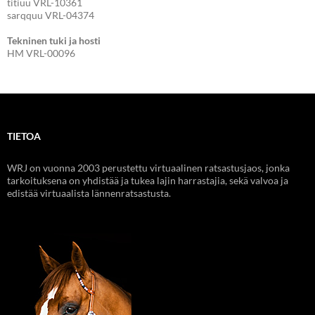
titiuu VRL-10361
sarqquu VRL-04374
Tekninen tuki ja hosti
HM VRL-00096
TIETOA
WRJ on vuonna 2003 perustettu virtuaalinen ratsastusjaos, jonka
tarkoituksena on yhdistää ja tukea lajin harrastajia, sekä valvoa ja
edistää virtuaalista lännenratsastusta.