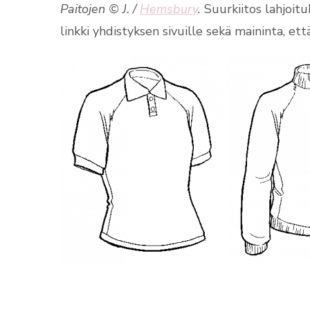
Paitojen © J. /
Hemsbury
.
Suurkiitos lahjoitu
linkki yhdistyksen sivuille sekä maininta, e