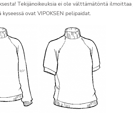
ksesta! Tekijänoikeuksia ei ole välttämätöntä ilmoittaa 
ttä kyseessä ovat VIPOKSEN pelipaidat.