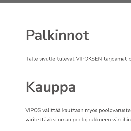
Palkinnot
Tälle sivulle tulevat VIPOKSEN tarjoamat p
Kauppa
VIPOS välittää kauttaan myös poolovarusteita 
väritettäviksi oman poolojoukkueen väreihin 