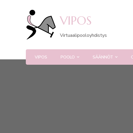
VIPOS
Virtuaalipooloyhdistys
VIPOS
POOLO
SÄÄNNÖT