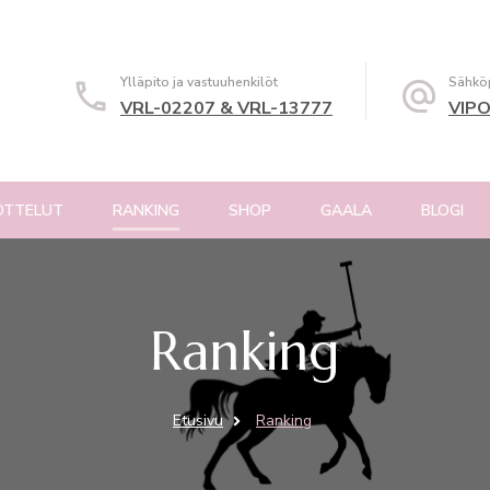
Ylläpito ja vastuuhenkilöt
Sähköp
VRL-02207 & VRL-13777
VIPO
OTTELUT
RANKING
SHOP
GAALA
BLOGI
Ranking
Etusivu
Ranking