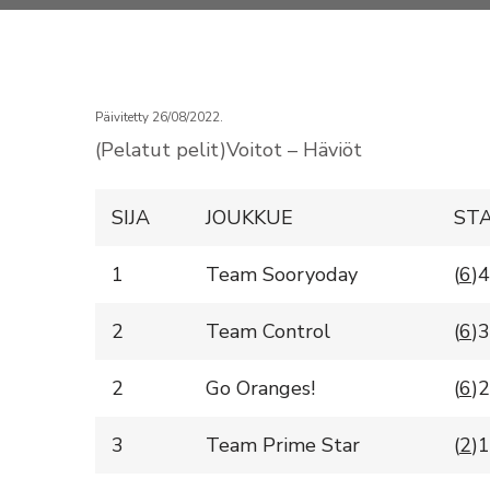
Päivitetty 26/08/2022.
(Pelatut pelit)Voitot – Häviöt
SIJA
JOUKKUE
STA
1
Team Sooryoday
(
6
)4
2
Team Control
(
6
)3
2
Go Oranges!
(
6
)2
3
Team Prime Star
(
2
)1