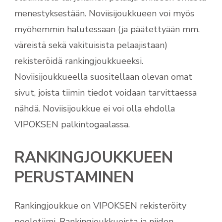
menestyksestään. Noviisijoukkueen voi myös
myöhemmin halutessaan (ja päätettyään mm.
väreistä sekä vakituisista pelaajistaan)
rekisteröidä rankingjoukkueeksi.
Noviisijoukkueella suositellaan olevan omat
sivut, joista tiimin tiedot voidaan tarvittaessa
nähdä. Noviisijoukkue ei voi olla ehdolla
VIPOKSEN palkintogaalassa.
RANKINGJOUKKUEEN
PERUSTAMINEN
Rankingjoukkue on VIPOKSEN rekisteröity
poolotiimi. Rankingjoukkueista ja niiden