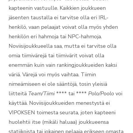
kapteenin vastuulle. Kaikkien joukkueen
jäsenten taustalla ei tarvitse olla eri IRL-
henkilö, vaan pelaajat voivat olla myös yhden
henkilön eri hahmoja tai NPC-hahmoja.
Noviisijoukkueella saa, mutta ei tarvitse olla
omia tiimivärejä tai tiimivärit voivat olla
enemmän kuin vain rankingjoukkueiden kaksi
väriä. Värejä voi myös vaihtaa. Tiimin
nimeämiseen ei ole sääntöjä, tosin yleisiä
liitteitä
Team/Tiimi
**** tai ****
Polo/Poolo
voi
käyttää. Noviisijoukkueiden menestystä ei
VIPOKSEN toimesta seurata, joten kapteeni
huolehtii itse (mikäli haluaa) joukkueensa
statiikoista tai jokainen pelaaja erikseen omasta