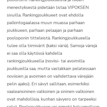
menestyksestä pidetään listaa VIPOKSEN
sivuilla. Rankingjoukkueet ovat ehdolla
palkintogaalassa muun muassa parhaan
joukkueen, parhaan pelaajan ja parhaan
pooloponin titteleistä. Rankingjoukkueella
tulee olla tiimivärit (kaksi väriä). Samoja värejä
ei saa olla käytössä kahdella
rankingjoukkueella (noviisi- tai avoimilla
joukkueilla saa, mutta vastakkain pelatessaan
noviisien ja avoimien on vaihdettava värejään
pelin ajaksi). Eri sävyt sallitaan, esimerkiksi
vaaleansininen-valkoinen ja sininen-valkoinen
ovat mahdollisia, kunhan sävyero on tarpeeksi
selvä. Poolojoukkueen voi nimetä haluamallaan