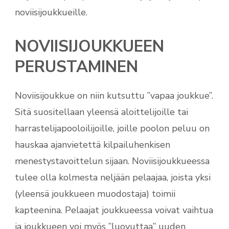
noviisijoukkueille.
NOVIISIJOUKKUEEN
PERUSTAMINEN
Noviisijoukkue on niin kutsuttu ”vapaa joukkue”.
Sitä suositellaan yleensä aloittelijoille tai
harrastelijapooloilijoille, joille poolon peluu on
hauskaa ajanvietettä kilpailuhenkisen
menestystavoittelun sijaan. Noviisijoukkueessa
tulee olla kolmesta neljään pelaajaa, joista yksi
(yleensä joukkueen muodostaja) toimii
kapteenina. Pelaajat joukkueessa voivat vaihtua
ja joukkueen voi myös ”luovuttaa” uuden