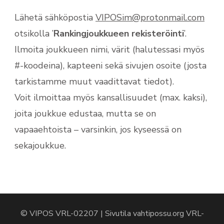
Lähetä sähköpostia
VIPOSim@protonmail.com
otsikolla ’
Rankingjoukkueen rekisteröinti
’.
Ilmoita joukkueen nimi, värit (halutessasi myös
#-koodeina), kapteeni sekä sivujen osoite (josta
tarkistamme muut vaadittavat tiedot).
Voit ilmoittaa myös kansallisuudet (max. kaksi),
joita joukkue edustaa, mutta se on
vapaaehtoista – varsinkin, jos kyseessä on
sekajoukkue.
© VIPOS VRL-02207 | Sivutila vahtipossu.org VRL-