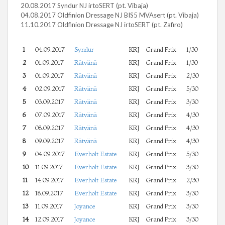
20.08.2017 Syndur NJ irtoSERT (pt. Vibaja)
04.08.2017 Oldfinion Dressage NJ BIS5 MVAsert (pt. Vibaja)
11.10.2017 Oldfinion Dressage NJ irtoSERT (pt. Zafiro)
1
04.09.2017
Syndur
KRJ
Grand Prix
1/30
2
01.09.2017
Rätvänä
KRJ
Grand Prix
1/30
3
01.09.2017
Rätvänä
KRJ
Grand Prix
2/30
4
02.09.2017
Rätvänä
KRJ
Grand Prix
5/30
5
03.09.2017
Rätvänä
KRJ
Grand Prix
3/30
6
07.09.2017
Rätvänä
KRJ
Grand Prix
4/30
7
08.09.2017
Rätvänä
KRJ
Grand Prix
4/30
8
09.09.2017
Rätvänä
KRJ
Grand Prix
4/30
9
04.09.2017
Everholt Estate
KRJ
Grand Prix
5/30
10
11.09.2017
Everholt Estate
KRJ
Grand Prix
3/30
11
14.09.2017
Everholt Estate
KRJ
Grand Prix
2/30
12
18.09.2017
Everholt Estate
KRJ
Grand Prix
3/30
13
11.09.2017
Joyance
KRJ
Grand Prix
3/30
14
12.09.2017
Joyance
KRJ
Grand Prix
3/30