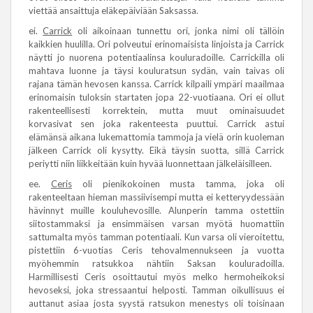
viettää ansaittuja eläkepäiviään Saksassa.
ei.
Carrick
oli aikoinaan tunnettu ori, jonka nimi oli tällöin
kaikkien huulilla. Ori polveutui erinomaisista linjoista ja Carrick
näytti jo nuorena potentiaalinsa kouluradoille. Carrickilla oli
mahtava luonne ja täysi kouluratsun sydän, vain taivas oli
rajana tämän hevosen kanssa. Carrick kilpaili ympäri maailmaa
erinomaisin tuloksin startaten jopa 22-vuotiaana. Ori ei ollut
rakenteellisesti korrektein, mutta muut ominaisuudet
korvasivat sen joka rakenteesta puuttui. Carrick astui
elämänsä aikana lukemattomia tammoja ja vielä orin kuoleman
jälkeen Carrick oli kysytty. Eikä täysin suotta, sillä Carrick
periytti niin liikkeitään kuin hyvää luonnettaan jälkeläisilleen.
ee.
Ceris
oli pienikokoinen musta tamma, joka oli
rakenteeltaan hieman massiivisempi mutta ei ketteryydessään
hävinnyt muille kouluhevosille. Alunperin tamma ostettiin
siitostammaksi ja ensimmäisen varsan myötä huomattiin
sattumalta myös tamman potentiaali. Kun varsa oli vieroitettu,
pistettiin 6-vuotias Ceris tehovalmennukseen ja vuotta
myöhemmin ratsukkoa nähtiin Saksan kouluradoilla.
Harmillisesti Ceris osoittautui myös melko hermoheikoksi
hevoseksi, joka stressaantui helposti. Tamman oikullisuus ei
auttanut asiaa josta syystä ratsukon menestys oli toisinaan