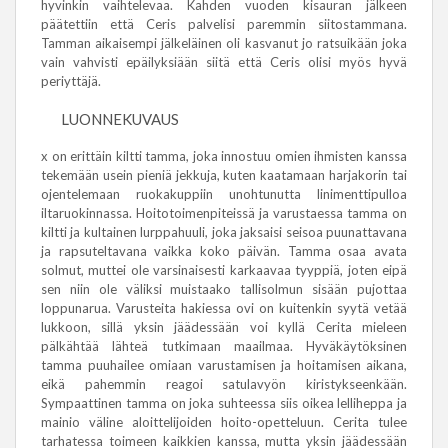
hyvinkin vaihtelevaa. Kahden vuoden kisauran jälkeen
päätettiin että Ceris palvelisi paremmin siitostammana.
Tamman aikaisempi jälkeläinen oli kasvanut jo ratsuikään joka
vain vahvisti epäilyksiään siitä että Ceris olisi myös hyvä
periyttäjä.
LUONNEKUVAUS
x on erittäin kiltti tamma, joka innostuu omien ihmisten kanssa
tekemään usein pieniä jekkuja, kuten kaatamaan harjakorin tai
ojentelemaan ruokakuppiin unohtunutta linimenttipulloa
iltaruokinnassa. Hoitotoimenpiteissä ja varustaessa tamma on
kiltti ja kultainen lurppahuuli, joka jaksaisi seisoa puunattavana
ja rapsuteltavana vaikka koko päivän. Tamma osaa avata
solmut, muttei ole varsinaisesti karkaavaa tyyppiä, joten eipä
sen niin ole väliksi muistaako tallisolmun sisään pujottaa
loppunarua. Varusteita hakiessa ovi on kuitenkin syytä vetää
lukkoon, sillä yksin jäädessään voi kyllä Cerita mieleen
pälkähtää lähteä tutkimaan maailmaa. Hyväkäytöksinen
tamma puuhailee omiaan varustamisen ja hoitamisen aikana,
eikä pahemmin reagoi satulavyön kiristykseenkään.
Sympaattinen tamma on joka suhteessa siis oikea lelliheppa ja
mainio väline aloittelijoiden hoito-opetteluun. Cerita tulee
tarhatessa toimeen kaikkien kanssa, mutta yksin jäädessään