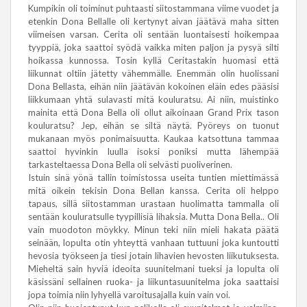
Kumpikin oli toiminut puhtaasti siitostammana viime vuodet ja
etenkin Dona Bellalle oli kertynyt aivan jäätävä maha sitten
viimeisen varsan. Cerita oli sentään luontaisesti hoikempaa
tyyppiä, joka saattoi syödä vaikka miten paljon ja pysyä silti
hoikassa kunnossa. Tosin kyllä Ceritastakin huomasi että
liikunnat oltiin jätetty vähemmälle. Enemmän olin huolissani
Dona Bellasta, eihän niin jäätävän kokoinen eläin edes pääsisi
liikkumaan yhtä sulavasti mitä kouluratsu. Ai niin, muistinko
mainita että Dona Bella oli ollut aikoinaan Grand Prix tason
kouluratsu? Jep, eihän se siltä näytä. Pyöreys on tuonut
mukanaan myös ponimaisuutta. Kaukaa katsottuna tammaa
saattoi hyvinkin luulla isoksi poniksi mutta lähempää
tarkasteltaessa Dona Bella oli selvästi puoliverinen.
Istuin sinä yönä tallin toimistossa useita tuntien miettimässä
mitä oikein tekisin Dona Bellan kanssa. Cerita oli helppo
tapaus, sillä siitostamman urastaan huolimatta tammalla oli
sentään kouluratsulle tyypillisiä lihaksia. Mutta Dona Bella.. Oli
vain muodoton möykky. Minun teki niin mieli hakata päätä
seinään, lopulta otin yhteyttä vanhaan tuttuuni joka kuntoutti
hevosia työkseen ja tiesi jotain lihavien hevosten liikutuksesta.
Mieheltä sain hyviä ideoita suunitelmani tueksi ja lopulta oli
käsissäni sellainen ruoka- ja liikuntasuunitelma joka saattaisi
jopa toimia niin lyhyellä varoitusajalla kuin vain voi.