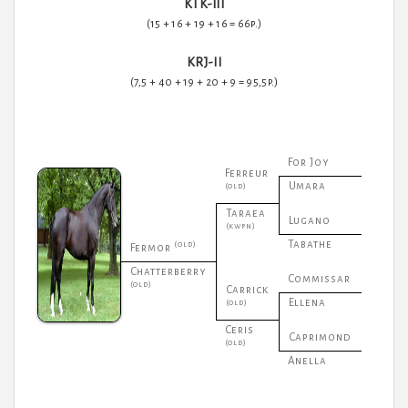
KTK-III
(15 + 16 + 19 + 16 = 66p.)
KRJ-II
(7,5 + 40 + 19 + 20 + 9 = 95,5p.)
For Joy
Ferreur
Umara
(old)
Taraea
Lugano
(kwpn)
Tabathe
(old)
Fermor
Chatterberry
Commissar
(old)
Carrick
Ellena
(old)
Ceris
Caprimond
(old)
Anella