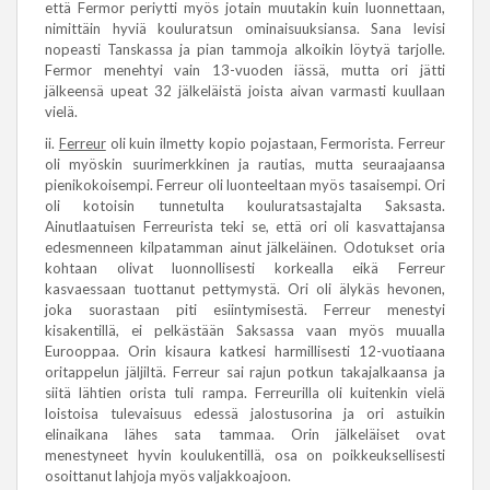
että Fermor periytti myös jotain muutakin kuin luonnettaan,
nimittäin hyviä kouluratsun ominaisuuksiansa. Sana levisi
nopeasti Tanskassa ja pian tammoja alkoikin löytyä tarjolle.
Fermor menehtyi vain 13-vuoden iässä, mutta ori jätti
jälkeensä upeat 32 jälkeläistä joista aivan varmasti kuullaan
vielä.
ii.
Ferreur
oli kuin ilmetty kopio pojastaan, Fermorista. Ferreur
oli myöskin suurimerkkinen ja rautias, mutta seuraajaansa
pienikokoisempi. Ferreur oli luonteeltaan myös tasaisempi. Ori
oli kotoisin tunnetulta kouluratsastajalta Saksasta.
Ainutlaatuisen Ferreurista teki se, että ori oli kasvattajansa
edesmenneen kilpatamman ainut jälkeläinen. Odotukset oria
kohtaan olivat luonnollisesti korkealla eikä Ferreur
kasvaessaan tuottanut pettymystä. Ori oli älykäs hevonen,
joka suorastaan piti esiintymisestä. Ferreur menestyi
kisakentillä, ei pelkästään Saksassa vaan myös muualla
Eurooppaa. Orin kisaura katkesi harmillisesti 12-vuotiaana
oritappelun jäljiltä. Ferreur sai rajun potkun takajalkaansa ja
siitä lähtien orista tuli rampa. Ferreurilla oli kuitenkin vielä
loistoisa tulevaisuus edessä jalostusorina ja ori astuikin
elinaikana lähes sata tammaa. Orin jälkeläiset ovat
menestyneet hyvin koulukentillä, osa on poikkeuksellisesti
osoittanut lahjoja myös valjakkoajoon.