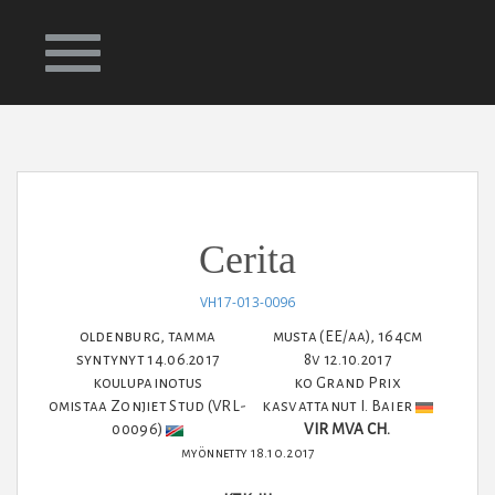
ETUSIVU
HEVOSET
JALOSTUSORIT
KASVATUS
Cerita
YHTEYS
SIITOSTAMMAT
VH17-013-0096
oldenburg, tamma
musta (EE/aa), 164cm
syntynyt 14.06.2017
8v 12.10.2017
KILPAHEVOSET
koulupainotus
ko Grand Prix
omistaa Zonjiet Stud (VRL-
kasvattanut I. Baier
00096)
VIR MVA CH.
VARSAT & NUORET
myönnetty 18.10.2017