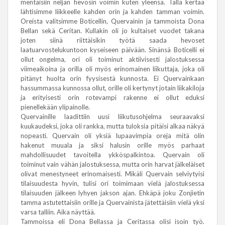
mentäisiin neljän hevosin voimin kuten yleensä. Tällä kertaa
lähtisimme liikkeelle kahden orin ja kahden tamman voimin.
Oreista valitsimme Boticellin, Quervainin ja tammoista Dona
Bellan sekä Ceritan. Kullakin oli jo kultaiset vuodet takana
joten siinä riittäisikin työtä saada hevoset
laatuarvostelukuntoon kyseiseen päivään. Sinänsä Boticelli ei
ollut ongelma, ori oli toiminut aktiivisesti jalostuksessa
viimeaikoina ja orilla oli myös erinomainen liikuttaja, joka oli
pitänyt huolta orin fyysisestä kunnosta. Ei Quervainkaan
hassummassa kunnossa ollut, orille oli kertynyt jotain liikakiloja
ja erityisesti orin rotevampi rakenne ei ollut eduksi
pienellekään ylipainolle.
Quervainille laadittiin uusi liikutusohjelma seuraavaksi
kuukaudeksi, joka oli rankka, mutta tuloksia pitäisi alkaa näkyä
nopeasti. Quervain oli yksiä lupaavimpia oreja mitä olin
hakenut muuala ja siksi halusin orille myös parhaat
mahdollisuudet tavoitella ykköspalkintoa. Quervain oli
toiminut vain vähän jalostuksessa, mutta orin harvat jälkeläiset
olivat menestyneet erinomaisesti. Mikäli Quervain selviytyisi
tilaisuudesta hyvin, tulisi ori toimimaan vielä jalostuksessa
tilaisuuden jälkeen lyhyen jakson ajan. Ehkäpä joku Zonjietin
tamma astutettaisiin orille ja Quervainista jätettäisiin vielä yksi
varsa talliin. Aika näyttää.
Tammoissa eli Dona Bellassa ja Ceritassa olisi isoin työ.