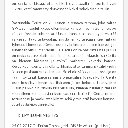
on syytä tarkistaa, että sähköt ovat päällä ja portti hyvin
lukittu, ettei tamma tylsistyessään keksi pakokeinoja talliin.
¨
Ratsunakin Cerita on kuuliainen ja osaava tamma, joka taitaa
GP-tason koululiikkeet ollen kuitenkin pehmeä ratsu ja helppo
ainakin jossain suhteessa. Uusien kanssa se osaa kyllä esittää
vaikeasti tavoiteltavaakin, mutta ei kuitenkaan tee mitään
tyhmää. Hommista Cerita osaa kyllä lintsata uusien kanssa, jos
siihen tarjoutuu mahdollisuus. Cerita on reipas ratsastaa ja sillä
on mukavat askellajit istua ilman satulaakin. Maastossa Cerita
on hieman hätäinen ja toimii parhaiten kaverin kanssa.
Kesäaikaan Cerita saa olla tarkkana, ettei tamma pysähdy joka
ikiseen puskaan ruokailemaan. Se ei ole säikky maastossa ja on
hyvin tottunut kaikenlaisiin ajoneuvoihin. Kisapaikoilla Cerita
osaa keskittyä hyvin suoritukseen ja on helposti tottuvainen
uusiin paikkoihin pitkillä kisareissuilla, kunhan rutiinit pidetään
suunnilleen samanlaisina kuin kotona. Traileriin Cerita menee
tottuneesti ja matkustaa kiltisti sekä yksin että kaverin kanssa.
Luonteesta kiitos Jannicalle!
KILPAILUMENESTYS
25.09.2017 Oldfinion Dressage NJ BIS2 MVAsert (pt. Lissu)