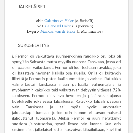
JÄLKELÄISET
old t.
Calettina vd Halor
(e. Boticelli)
old t.
Calane vd Halor
(i. Quervain)
kwpn o.
Markian van de Halor
(i. Montmartre)
SUKUSELVITYS
i.
Fermor
oli vaikuttava suurimerkkinen raudikko ori, joka oli
syntyjään Saksasta mutta myytiin nuorena Tanskaan, jossa ori
on pääosin vaikuttanut. Fermor oli luonteeltaan räväkkä, joka
oli haastava hevonen kaikilla osa-alueilla. Orilla oli kuitenkin
liikettä ja Fermorin potentiaali huomattiin jo varhain. Ratsukko
valmentautui Tanskassa maan parhaalla valmentajalla ja
myöhemmin kaksikko teki vaikuttavan debyytin yltäessä 72%
tulokseen. Fermor oli vahva hevonen ja pisti ratsastajansa
koetukselle jokaisessa kilpailuissa. Ratsukko kilpaili pääosin
vain Tanskassa ja sai myös hyvät arvostelut
jalostustapahtumista, joskin orin luonne ei tavanomaisesti
ilahduttanut tuomareita. Aluksi Fermor ei juuri herättänyt
suosiota jalostusorina, syynä lienee orin luonne. Kun orin
ensimmäiset jälkeläiset sitten kasvoivat kilpailuikään, kävi ilmi