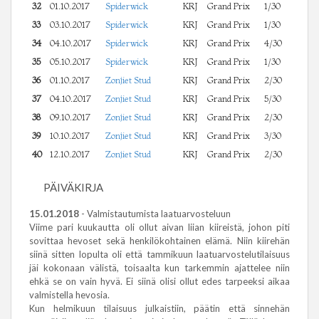
32
01.10.2017
Spiderwick
KRJ
Grand Prix
1/30
33
03.10.2017
Spiderwick
KRJ
Grand Prix
1/30
34
04.10.2017
Spiderwick
KRJ
Grand Prix
4/30
35
05.10.2017
Spiderwick
KRJ
Grand Prix
1/30
36
01.10.2017
Zonjiet Stud
KRJ
Grand Prix
2/30
37
04.10.2017
Zonjiet Stud
KRJ
Grand Prix
5/30
38
09.10.2017
Zonjiet Stud
KRJ
Grand Prix
2/30
39
10.10.2017
Zonjiet Stud
KRJ
Grand Prix
3/30
40
12.10.2017
Zonjiet Stud
KRJ
Grand Prix
2/30
PÄIVÄKIRJA
15.01.2018
- Valmistautumista laatuarvosteluun
Viime pari kuukautta oli ollut aivan liian kiireistä, johon piti
sovittaa hevoset sekä henkilökohtainen elämä. Niin kiirehän
siinä sitten lopulta oli että tammikuun laatuarvostelutilaisuus
jäi kokonaan välistä, toisaalta kun tarkemmin ajattelee niin
ehkä se on vain hyvä. Ei siinä olisi ollut edes tarpeeksi aikaa
valmistella hevosia.
Kun helmikuun tilaisuus julkaistiin, päätin että sinnehän