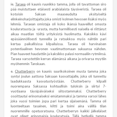
ie.
Taraea
oli kaunis ruunikko tamma, jolla oli tavattoman siro
pää muistuttaen etäisesti arabialaista täysiveristä. Taraea oli
kotoisin Saksan maaseudulta yksityiseltä
elinkeinoharjoittajalta joka omisti kolmen hevosen lisäksi myös
lehmiä. Taraean omistaja oli koko ikänsä haaveillut omasta
kouluratsusta ja -urasta, mutta harmillisesti naisella ei riittänyt
aikaa maatilan töiltä yrityksistä huolimatta. Kaksikko kävi
epäsäännöllisesti tunneilla ja ratsukkoa myös nähtiin pari
kertaa paikallisissa kilpailuissa. Taraea oli harvinaisen
potentiaalinen hevonen vaatimattomaan sukuunsa nähden.
Pian haaveet haudattiin ja kaksikko palasi normaaliin rytmiinsä.
Taraea varsotettiin kerran elämänsä aikana ja orivarsa myytiin
myöhemmin Tanskaan.
e.
Chatterberry
on kaunis suurikokoinen musta tamma joka
syntyi joulun aattona Saksaan kasvattajalle, joka oli tunnettu
laadukkaasta kasvatustyöstään. Chatterberry kilpaili
nuorempana Saksassa kohtuullisin tuloksin ja siirtyi 7-
vuotiaana täysipäiväiseksi siitostammaksi. Chatterberry
osoittautui erinomaiseksi emätammaksi ja tamma varsoi lähes
joka vuosi toimien jopa pari kertaa sijaisemänä. Tamma oli
luonteeltaan tasainen, kiltti ja toimi aina välillä tilan
nuoremmille opetusratsuna. Chatterberryn kaikki jälkeläiset
ovat olleet erinomaisia kouluratsuja. Tällä hetkellä tamma