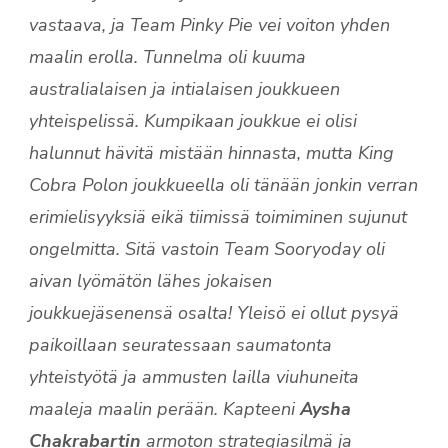
vastaava, ja Team Pinky Pie vei voiton yhden
maalin erolla. Tunnelma oli kuuma
australialaisen ja intialaisen joukkueen
yhteispelissä. Kumpikaan joukkue ei olisi
halunnut hävitä mistään hinnasta, mutta King
Cobra Polon joukkueella oli tänään jonkin verran
erimielisyyksiä eikä tiimissä toimiminen sujunut
ongelmitta. Sitä vastoin Team Sooryoday oli
aivan lyömätön lähes jokaisen
joukkuejäsenensä osalta! Yleisö ei ollut pysyä
paikoillaan seuratessaan saumatonta
yhteistyötä ja ammusten lailla viuhuneita
maaleja maalin perään. Kapteeni
Aysha
Chakrabartin
armoton strategiasilmä ja