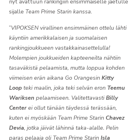
nyt avattuun rankingiin ensimmäiselle jaetulle
sijalle
Team Prime Starin kanssa
.
”
VIPOKSEN virallinen ensimmäinen ottelu lähti
käyntiin amerikkalaisen ja suomalaisen
rankingjoukkueen vastakkainasettelulla!
Molempien joukkueiden kapteeneilta nähtiin
tasaväkistä pelaamista, mutta loppua kohden
viimeisen erän aikana Go Orangesin
Kitty
Loop
teki maalin, joka teki selvän eron
Teemu
Wariksen
pelaamiseen. Valitettavasti
Billy
Center
ei ollut tänään täydessä terässään,
kuten ei myöskään Team Prime Starin
Chavez
Devia
, jotka jäivät lähinnä taka-alalle. Pelin
paras pelaaja oli Team Prime Starin
Isla