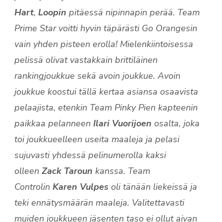
Hart
,
Loopin
pitäessä nipinnapin perää. Team
Prime Star voitti hyvin täpärästi Go Orangesin
vain yhden pisteen erolla! Mielenkiintoisessa
pelissä olivat vastakkain brittiläinen
rankingjoukkue sekä avoin joukkue. Avoin
joukkue koostui tällä kertaa asiansa osaavista
pelaajista, etenkin Team Pinky Pien kapteenin
paikkaa pelanneen
Ilari Vuorijoen
osalta, joka
toi joukkueelleen useita maaleja ja pelasi
sujuvasti yhdessä pelinumerolla kaksi
olleen
Zack Taroun
kanssa. Team
Controlin
Karen Vulpes
oli tänään liekeissä ja
teki ennätysmäärän maaleja. Valitettavasti
muiden joukkueen jäsenten taso ei ollut aivan