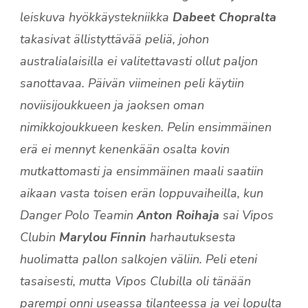
leiskuva hyökkäystekniikka
Dabeet Chopralta
takasivat ällistyttävää peliä, johon
australialaisilla ei valitettavasti ollut paljon
sanottavaa. Päivän viimeinen peli käytiin
noviisijoukkueen ja jaoksen oman
nimikkojoukkueen kesken. Pelin ensimmäinen
erä ei mennyt kenenkään osalta kovin
mutkattomasti ja ensimmäinen maali saatiin
aikaan vasta toisen erän loppuvaiheilla, kun
Danger Polo Teamin
Anton Roihaja
sai Vipos
Clubin
Marylou Finnin
harhautuksesta
huolimatta pallon salkojen väliin. Peli eteni
tasaisesti, mutta Vipos Clubilla oli tänään
parempi onni useassa tilanteessa ja vei lopulta