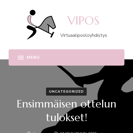
VIPOS
Virtuaalipooloyhdistys
UNCATEGORIZED
Ensimmäisen ottelun
tulokset!