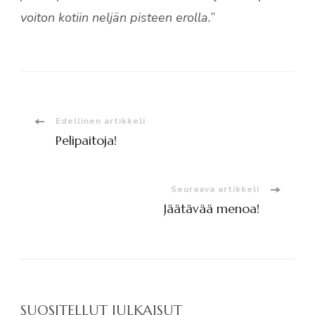
voiton kotiin neljän pisteen erolla.
”
Artikkelien
Edellinen artikkeli
Pelipaitoja!
selaus
Seuraava artikkeli
Jäätävää menoa!
SUOSITELLUT JULKAISUT