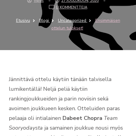
Vipos
27 JOULUKUUN, 2020
ON
EI KOMMENTTEJA
ENSIMMÄISEN
OTTELUN
Etusivu
Blogi
Uncategorized
Ensimmäisen
TULOKSET!
ottelun tulokset!
Jännittävä ottelu käytiin tänään talvisella
lumikentällä! Neljä peliä käytiin
rankingjoukkueiden ja parin noviisin sekä
avoimen joukkueen kesken. Otteluiden paras
pelaaja oli intialainen
Dabeet Chopra
Team
Sooryodaysta
ja samainen joukkue nousi myös