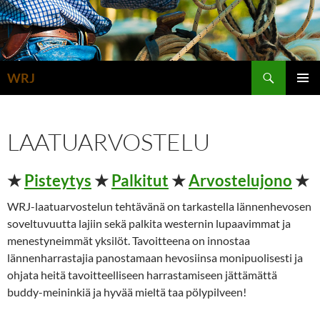
Siirry
sisältöön
Etsi
WRJ
ENSISIJ
VALIKK
LAATUARVOSTELU
★
Pisteytys
★
Palkitut
★
Arvostelujono
★
WRJ-laatuarvostelun tehtävänä on tarkastella lännenhevosen
soveltuvuutta lajiin sekä palkita westernin lupaavimmat ja
menestyneimmät yksilöt. Tavoitteena on innostaa
lännenharrastajia panostamaan hevosiinsa monipuolisesti ja
ohjata heitä tavoitteelliseen harrastamiseen jättämättä
buddy-meininkiä ja hyvää mieltä taa pölypilveen!