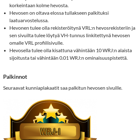
korkeintaan kolme hevosta.
Hevosen on oltava elossa tullakseen palkituksi
laatuarvostelussa.
Hevonen tulee olla rekisteröitynä VRL:n hevosrekisteriin ja
sen sivuilta tulee löytyä VH-tunnus linkitettynä hevosen
omalle VRL profiilisivulle.
Hevosella tulee olla kisattuna vähintään 10 WRJ:n alaista
sijoitusta tai vähintään 0.01 WRJ:n ominaisuuspistettä.
Palkinnot
Seuraavat kunniaplakaatit saa palkitun hevosen sivuille.