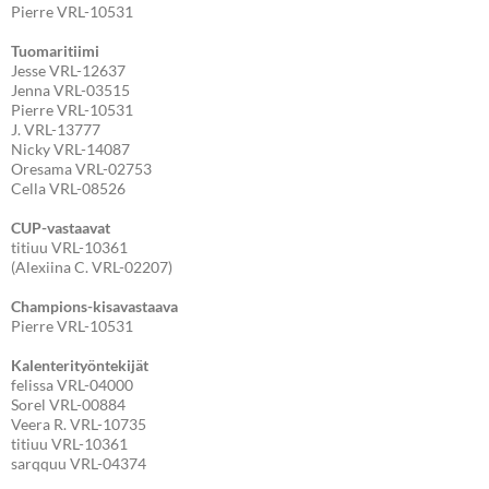
Pierre VRL-10531
Tuomaritiimi
Jesse VRL-12637
Jenna VRL-03515
Pierre VRL-10531
J. VRL-13777
Nicky VRL-14087
Oresama VRL-02753
Cella VRL-08526
CUP-vastaavat
titiuu VRL-10361
(Alexiina C. VRL-02207)
Champions-kisavastaava
Pierre VRL-10531
Kalenterityöntekijät
felissa VRL-04000
Sorel VRL-00884
Veera R. VRL-10735
titiuu VRL-10361
sarqquu VRL-04374