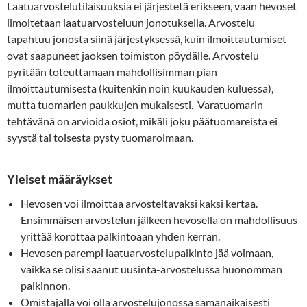
Laatuarvostelutilaisuuksia ei järjestetä erikseen, vaan hevoset
ilmoitetaan laatuarvosteluun jonotuksella. Arvostelu
tapahtuu jonosta siinä järjestyksessä, kuin ilmoittautumiset
ovat saapuneet jaoksen toimiston pöydälle. Arvostelu
pyritään toteuttamaan mahdollisimman pian
ilmoittautumisesta (kuitenkin noin kuukauden kuluessa),
mutta tuomarien paukkujen mukaisesti. Varatuomarin
tehtävänä on arvioida osiot, mikäli joku päätuomareista ei
syystä tai toisesta pysty tuomaroimaan.
Yleiset määräykset
Hevosen voi ilmoittaa arvosteltavaksi kaksi kertaa.
Ensimmäisen arvostelun jälkeen hevosella on mahdollisuus
yrittää korottaa palkintoaan yhden kerran.
Hevosen parempi laatuarvostelupalkinto jää voimaan,
vaikka se olisi saanut uusinta-arvostelussa huonomman
palkinnon.
Omistajalla voi olla arvostelujonossa samanaikaisesti