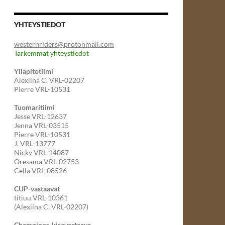
YHTEYSTIEDOT
westernriders@protonmail.com
Tarkemmat yhteystiedot
Ylläpitotiimi
Alexiina C. VRL-02207
Pierre VRL-10531
Tuomaritiimi
Jesse VRL-12637
Jenna VRL-03515
Pierre VRL-10531
J. VRL-13777
Nicky VRL-14087
Oresama VRL-02753
Cella VRL-08526
CUP-vastaavat
titiuu VRL-10361
(Alexiina C. VRL-02207)
Champions-kisavastaava