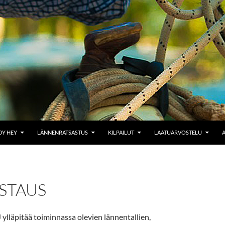
Y HEY
LÄNNENRATSASTUS
KILPAILUT
LAATUARVOSTELU
ISTAUS
J ylläpitää toiminnassa olevien lännentallien,