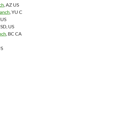
ch
, AZ US
anch
, YU C
AUS
SD, US
nch
, BC CA
US