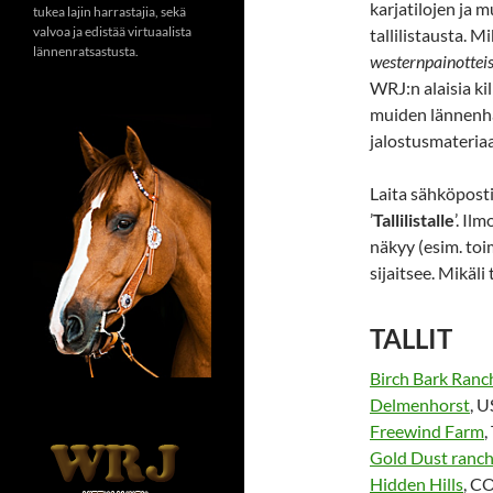
karjatilojen ja 
tukea lajin harrastajia, sekä
valvoa ja edistää virtuaalista
tallilistausta. Mi
lännenratsastusta.
westernpainottei
WRJ:n alaisia kilp
muiden lännenha
jalostusmateriaa
Laita sähköpost
’
Tallilistalle
’. Il
näkyy (esim. toi
sijaitsee. Mikäli 
TALLIT
Birch Bark Ranc
Delmenhorst
, U
Freewind Farm
,
Gold Dust ranc
Hidden Hills
, C