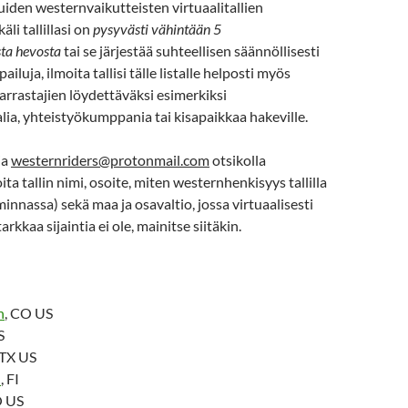
muiden westernvaikutteisten virtuaalitallien
käli tallillasi on
pysyvästi vähintään 5
sta hevosta
tai se järjestää suhteellisen säännöllisesti
ailuja, ilmoita tallisi tälle listalle helposti myös
rrastajien löydettäväksi esimerkiksi
lia, yhteistyökumppania tai kisapaikkaa hakeville.
ia
westernriders@protonmail.com
otsikolla
moita tallin nimi, osoite, miten westernhenkisyys tallilla
minnassa) sekä maa ja osavaltio, jossa virtuaalisesti
tarkkaa sijaintia ei ole, mainitse siitäkin.
h
, CO US
S
 TX US
h
, FI
O US