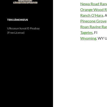
Newa Road Ran
Orange Wood R
Ranch O’Hara
, 
TEKIJÄNOIKEUS
Pinecone Grove
Roan Ravine Ra
Ulkoasun kuvat © Pixabay
Tagetes
, FI
(Free License)
Wyoming
, WY 