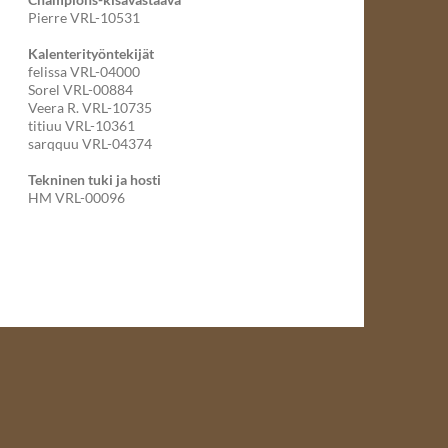
Pierre VRL-10531
Kalenterityöntekijät
felissa VRL-04000
Sorel VRL-00884
Veera R. VRL-10735
titiuu VRL-10361
sarqquu VRL-04374
Tekninen tuki ja hosti
HM VRL-00096