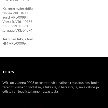
Kalenterityöntekijät
felissa VRL-04000
Sorel VRL-00884
Veera R. VRL-10735
titiuu VRL-10361
sarqquu VRL-04374
Tekninen tuki ja hosti
HM VRL-00096
TIETOA
WRJ on vuonna 2003 perustettu virtuaalinen ratsastusjaos, jonka
tarkoituksena on yhdistää ja tukea lajin harrastajia, sekä valvoa ja
edistää virtuaalista lännenratsastusta.