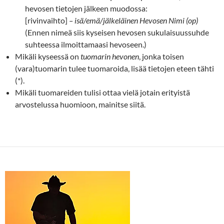
hevosen tietojen jälkeen muodossa:
[rivinvaihto]
– isä/emä/jälkeläinen Hevosen Nimi (op)
(Ennen nimeä siis kyseisen hevosen sukulaisuussuhde
suhteessa ilmoittamaasi hevoseen.)
Mikäli kyseessä on
tuomarin hevonen
, jonka toisen
(vara)tuomarin tulee tuomaroida, lisää tietojen eteen tähti
(*).
Mikäli tuomareiden tulisi ottaa vielä jotain erityistä
arvostelussa huomioon, mainitse siitä.