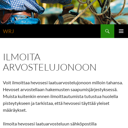
Siirry
sisältöön
Etsi
WRJ
ENSISIJ
VALIKK
ILMOITA
ARVOSTELUJONOON
Voit ilmoittaa hevosesi laatuarvostelujonoon milloin tahansa.
Hevoset arvostellaan hakemusten saapumisjärjestyksessä.
Muista kuitenkin ennen ilmoittautumista tutustua huolella
pisteytykseen ja tarkistaa, että hevosesi täyttää yleiset
määräykset.
Ilmoita hevosesi laatuarvosteluun sähköpostilla