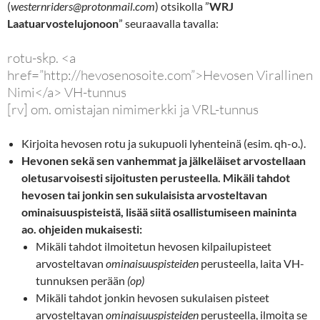
(
westernriders@protonmail.com
) otsikolla ”
WRJ
Laatuarvostelujonoon
” seuraavalla tavalla:
rotu-skp. <a
href=”http://hevosenosoite.com”>Hevosen Virallinen
Nimi</a> VH-tunnus
[rv] om. omistajan nimimerkki ja VRL-tunnus
Kirjoita hevosen rotu ja sukupuoli lyhenteinä (esim. qh-o.).
Hevonen sekä sen vanhemmat ja jälkeläiset arvostellaan
oletusarvoisesti sijoitusten perusteella. Mikäli tahdot
hevosen tai jonkin sen sukulaisista arvosteltavan
ominaisuuspisteistä, lisää siitä osallistumiseen maininta
ao. ohjeiden mukaisesti:
Mikäli tahdot ilmoitetun hevosen kilpailupisteet
arvosteltavan
ominaisuuspisteiden
perusteella, laita VH-
tunnuksen perään
(op)
Mikäli tahdot jonkin hevosen sukulaisen pisteet
arvosteltavan
ominaisuuspisteiden
perusteella, ilmoita se