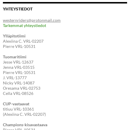
YHTEYSTIEDOT
westernriders@protonmail.com
Tarkemmat yhteystiedot
Ylläpitotiimi
Alexiina C. VRL-02207
Pierre VRL-10531
Tuomaritiimi
Jesse VRL-12637
Jenna VRL-03515
Pierre VRL-10531
J. VRL-13777
Nicky VRL-14087
Oresama VRL-02753
Cella VRL-08526
CUP-vastaavat
titiuu VRL-10361
(Alexiina C. VRL-02207)
Champions-kisavastaava
Pierre VRL-10531