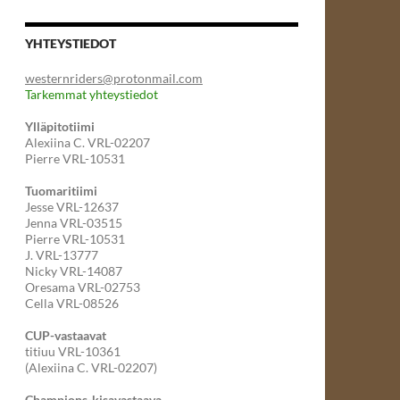
YHTEYSTIEDOT
westernriders@protonmail.com
Tarkemmat yhteystiedot
Ylläpitotiimi
Alexiina C. VRL-02207
Pierre VRL-10531
Tuomaritiimi
Jesse VRL-12637
Jenna VRL-03515
Pierre VRL-10531
J. VRL-13777
Nicky VRL-14087
Oresama VRL-02753
Cella VRL-08526
CUP-vastaavat
titiuu VRL-10361
(Alexiina C. VRL-02207)
Champions-kisavastaava