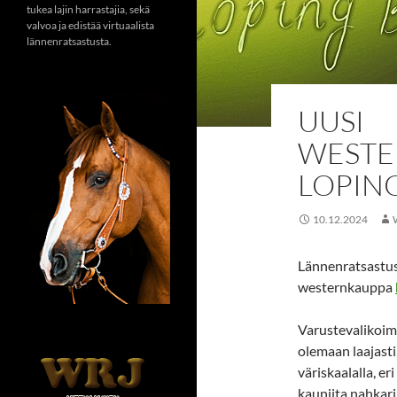
tukea lajin harrastajia, sekä
valvoa ja edistää virtuaalista
lännenratsastusta.
UUSI
WESTE
LOPIN
10.12.2024
Lännenratsastusv
westernkauppa
Varustevalikoima
olemaan laajasti,
väriskaalalla, eri
kauniita nahkari