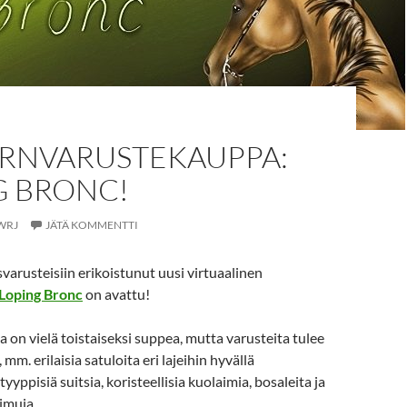
RNVARUSTEKAUPPA:
G BRONC!
WRJ
JÄTÄ KOMMENTTI
arusteisiin erikoistunut uusi virtuaalinen
Loping Bronc
on avattu!
 on vielä toistaiseksi suppea, mutta varusteita tulee
 mm. erilaisia satuloita eri lajeihin hyvällä
 tyyppisiä suitsia, koristeellisia kuolaimia, bosaleita ja
imuja.