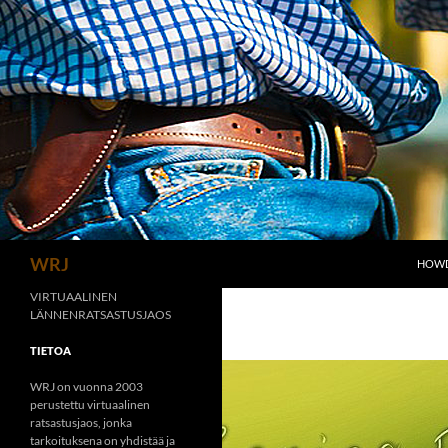
Siirry
sisältöön
Etsi
WRJ
HOWD
VIRTUAALINEN
LÄNNENRATSASTUSJAOS
TIETOA
WRJ on vuonna 2003
perustettu virtuaalinen
ratsastusjaos, jonka
tarkoituksena on yhdistää ja