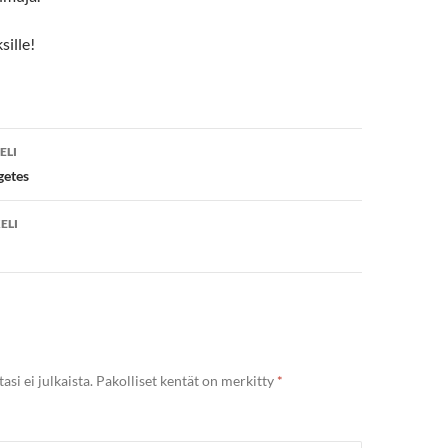
sille!
en
ELI
agetes
ELI
si ei julkaista.
Pakolliset kentät on merkitty
*