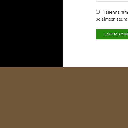
Tallenna nim
selaimeen seura