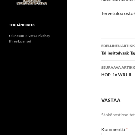
Tervetuloa ostok
TEKIJÄNOIKEUS
Ulkoasun kuvat © Pixabay
Artikkeli
(Free License)
EDELLINEN ARTIKK
selaus
Talliesittelyssä: T
SEURAAVA ARTIKK
HOF: 1x WRJ-II
VASTAA
Sähköpostiosoitetta
Kommentti
*