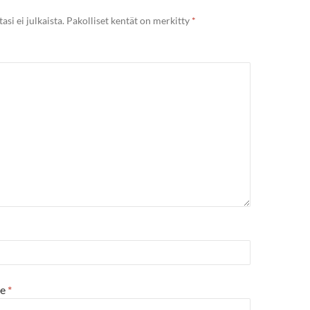
si ei julkaista.
Pakolliset kentät on merkitty
*
te
*