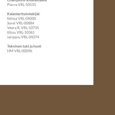
Pierre VRL-10531
Kalenterityöntekijät
felissa VRL-04000
Sorel VRL-00884
Veera R. VRL-10735
titiuu VRL-10361
sarqquu VRL-04374
Tekninen tuki ja hosti
HM VRL-00096