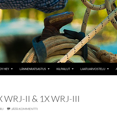
Y HEY
LÄNNENRATSASTUS
KILPAILUT
LAATUARVOSTELU
 WRJ-II & 1X WRJ-III
RJ
JÄTÄ KOMMENTTI