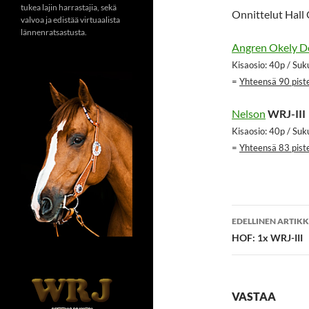
tukea lajin harrastajia, sekä
Onnittelut Hall
valvoa ja edistää virtuaalista
lännenratsastusta.
Angren Okely D
Kisaosio: 40p / Suku
=
Yhteensä 90 pist
Nelson
WRJ-III
Kisaosio: 40p / Suku
=
Yhteensä 83 pist
Artikkeli
EDELLINEN ARTIKK
selaus
HOF: 1x WRJ-III
VASTAA