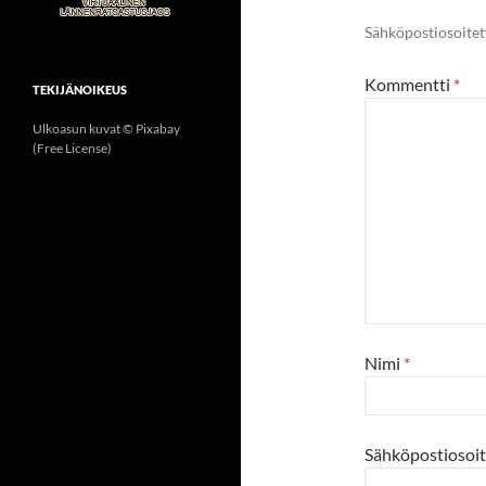
Sähköpostiosoitetta
Kommentti
*
TEKIJÄNOIKEUS
Ulkoasun kuvat © Pixabay
(Free License)
Nimi
*
Sähköpostiosoi