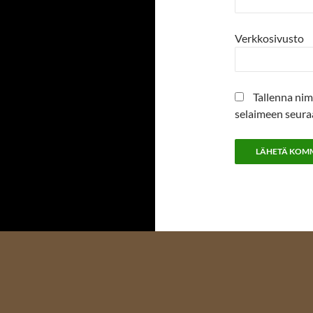
Verkkosivusto
Tallenna nim
selaimeen seura