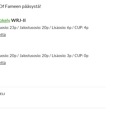
 Of Fameen pääsystä!
okely
WRJ-II
osio: 23p / Jalostusosio: 20p / Lisäosio: 6p / CUP: 4p
että
osio: 20p / Jalostusosio: 20p / Lisäosio: 3p / CUP: 0p
että
en
ELI