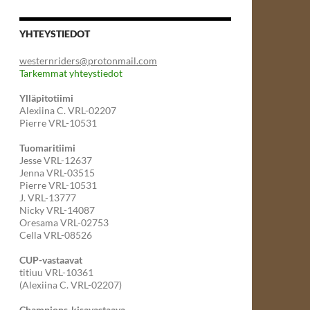
YHTEYSTIEDOT
westernriders@protonmail.com
Tarkemmat yhteystiedot
Ylläpitotiimi
Alexiina C. VRL-02207
Pierre VRL-10531
Tuomaritiimi
Jesse VRL-12637
Jenna VRL-03515
Pierre VRL-10531
J. VRL-13777
Nicky VRL-14087
Oresama VRL-02753
Cella VRL-08526
CUP-vastaavat
titiuu VRL-10361
(Alexiina C. VRL-02207)
Champions-kisavastaava